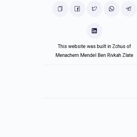
Shaye Myski
יחיאל מיסקי
5 months ago
This website was built in Zchus of
Menachem Mendel Ben Rivkah Zlate