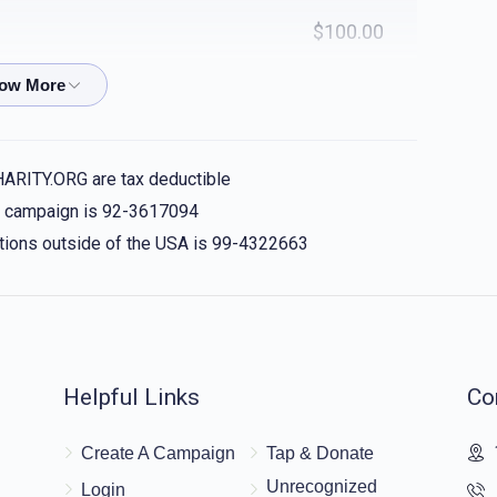
$100.00
$50.00
HARITY.ORG are tax deductible
is campaign is 92-3617094
החתן יחזקאל מנחם שטויבער
אהרן לי
$0.51
nations outside of the USA is 99-4322663
בלומנבערג, גרשון בערגער, משה גאלד, יעקב גליק -
פאר אלע בחורים וואס פלאגן זיך אזוי שטארק!!!
Helpful Links
Co
$25.00
Create A Campaign
Tap & Donate
Unrecognized
Login