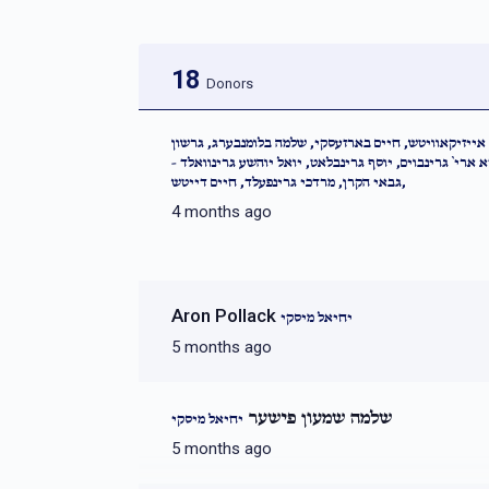
18
Donors
אייזיקאוויטש, חיים בארזעסקי, שלמה בלומנבערג, גרשון
א ארי` גרינבוים, יוסף גרינבלאט, יואל יוהשע גרינוואלד
גבאי הקרן, מרדכי גרינפעלד, חיים דייטש,
4 months ago
Aron Pollack
יחיאל מיסקי
5 months ago
שלמה שמעון פישער
יחיאל מיסקי
5 months ago