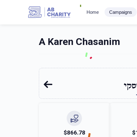
AB
Home
Campaigns
CHARITY
powerd by ahblicklive.com
A Karen Chasanim
סקי
$866.78
$