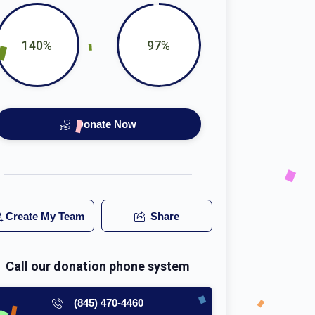
140%
97%
Donate Now
Create My Team
Share
Call our donation phone system
(845) 470-4460