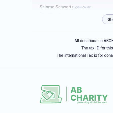
Shlome Schwartz
יחיאל מיסקי
5 months ago
Velvel Slonim
יחיאל מיסקי
5 months ago
All donations on ABC
The tax ID for th
יב אייזיקאוויטש, חיים בארזעסקי, אלימלך בלויא, שלמה
The international Tax id for do
 גבאי הקרן, יהודא ארי` גרינבוים, יוסף גרינבלאט, יואל
יוהשע גרינוואלד - גבאי הקרן, מרדכי גרינפעלד
5 months ago
HERSHY WEINBERGER
יחיאל מיסקי
5 months ago