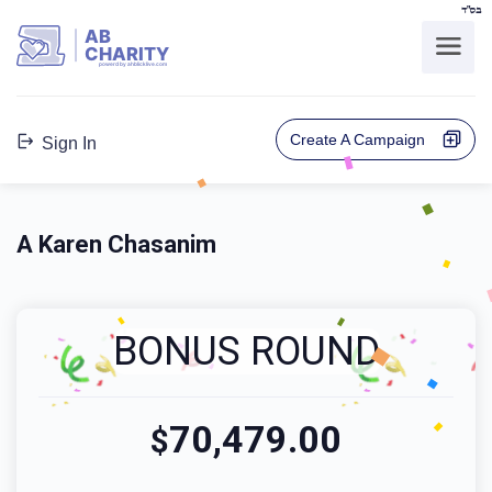
בס"ד
AB
CHARITY
powerd by ahblicklive.com
Create A Campaign
Sign In
A Karen Chasanim
BONUS ROUND
70,479.00
$