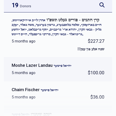
19
Donors
קרן חתנים - פורים געלט תשפ''ו
אהרן לייב אייזיקאוויטש,
חיים בארזעסקי, שלמה בלומנבערג, גרשון בערגער, משה גאלד, יעקב
גליק - גבאי הקרן, יהודא ארי` גרינבוים, יוסף גרינבלאט, יואל יוהשע
גרינוואלד - גבאי הקרן, מרדכי גרינפעלד, חיים דייטש,
$227.27
5 months ago
שכח אלע פון ענק!!!
Moshe Lazer Landau
יחיאל פישער
$100.00
5 months ago
Chaim Fischer
יחיאל פישער
$36.00
5 months ago
יעקב שטערן
יחיאל פישער