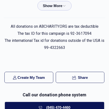
$36.00
5 months ago
Shmueli Luria
יחיאל פישער
All donations on ABCHARITY.ORG are tax deductible
$72.00
5 months ago
The tax ID for this campaign is 92-3617094
The international Tax id for donations outside of the USA is
טאטי
יחיאל פישער
99-4322663
$25.00
5 months ago
החתן יחזקאל מנחם שטויבער
אהרן לייב אייזיקאוויטש, חיים
בארזעסקי, אלימלך בלויא, שלמה בלומנבערג, גרשון בערגער, משה
גאלד, יעקב גליק - גבאי הקרן, יהודא ארי` גרינבוים, יוסף גרינבלאט,
Create My Team
Share
יואל יוהשע גרינוואלד - גבאי הקרן, מרדכי גרינפעלד
$0.51
5 months ago
פאר אלע בחורים וואס פלאגן זיך אזוי שטארק!!!
Call our donation phone system
(845) 470-4460
זיידי ענגלענדער
יחיאל פישער