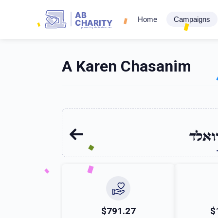
AB
Home
Campaigns
CHARITY
powerd by ahblicklive.com
A Karen Chasanim
ואלד
$791.27
$