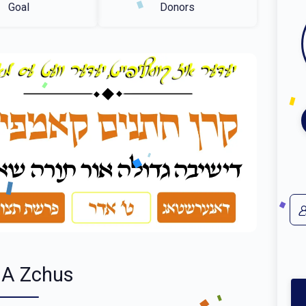
Goal
Donors
 A Zchus