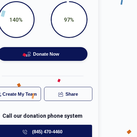
140%
97%
Donate Now
Create My Team
Share
Call our donation phone system
(845) 470-4460