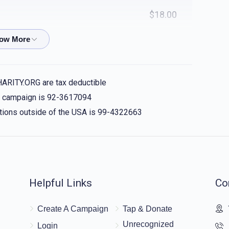
$18.00
$50.00
HARITY.ORG are tax deductible
is campaign is 92-3617094
$36.00
nations outside of the USA is 99-4322663
$18.00
Helpful Links
Co
$10.00
Create A Campaign
Tap & Donate
Unrecognized
Login