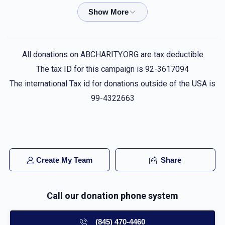
Bluma Rosenberg
אברהם יעקב פישער
$36.00
5 months ago
Simchas purim
All donations on ABCHARITY.ORG are tax deductible
The tax ID for this campaign is 92-3617094
Anonymous
אברהם יעקב פישער
The international Tax id for donations outside of the USA is
$36.00
5 months ago
99-4322663
עמרם פישער
אברהם יעקב פישער
$54.00
5 months ago
Create My Team
Share
Hershel Deutch
אברהם יעקב פישער
$36.00
5 months ago
Call our donation phone system
Hershel Deutch
אברהם יעקב פישער
(845) 470-4460