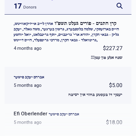
17
Donors
קרן חתנים - פורים געלט תשפ''ו
אהרן לייב אייזיקאוויטש,
חיים בארזעסקי, שלמה בלומנבערג, גרשון בערגער, משה גאלד, יעקב
גליק - גבאי הקרן, יהודא ארי` גרינבוים, יוסף גרינבלאט, יואל יוהשע
גרינוואלד - גבאי הקרן, מרדכי גרינפעלד, חיים דייטש,
$227.27
4 months ago
שכח אלע פון ענק!!!
אברהם יעקב פישער
$5.00
5 months ago
יענקי דו בעסטע בחור אין ישיבה
Efi Oberlender
אברהם יעקב פישער
$18.00
5 months ago