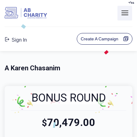
בס"ד
AB
CHARITY
powerd by ahblicklive.com
Create A Campaign
Sign In
A Karen Chasanim
BONUS ROUND
70,479.00
$