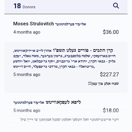
18
Donors
Moses Strulovitch
אליעזר פערלמוטטער
$36.00
4 months ago
קרן חתנים - פורים געלט תשפ''ו
אהרן לייב אייזיקאוויטש,
חיים בארזעסקי, שלמה בלומנבערג, גרשון בערגער, משה גאלד, יעקב
גליק - גבאי הקרן, יהודא ארי` גרינבוים, יוסף גרינבלאט, יואל יוהשע
גרינוואלד - גבאי הקרן, מרדכי גרינפעלד, חיים דייטש,
$227.27
5 months ago
שכח אלע פון ענק!!!
ליפא לעפקאוויטש
אליעזר פערלמוטטער
$18.00
5 months ago
דער אייבערשטער זאל העלפן זאלסט שנעל אנקומען צו דיין ציל