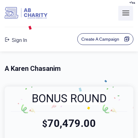
בס"ד
AB
CHARITY
powerd by ahblicklive.com
Create A Campaign
Sign In
A Karen Chasanim
BONUS ROUND
70,479.00
$