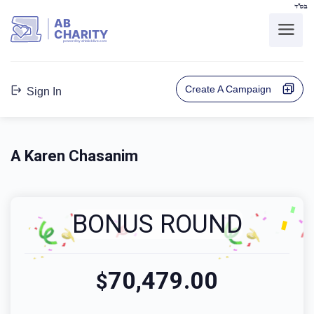
בס"ד
AB
CHARITY
powerd by ahblicklive.com
Create A Campaign
Sign In
A Karen Chasanim
BONUS ROUND
70,479.00
$