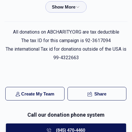
$36.00
5 months ago
ר' 'שראל עסרייכער
שלמה ראטה
All donations on ABCHARITY.ORG are tax deductible
$50.00
5 months ago
The tax ID for this campaign is 92-3617094
The international Tax id for donations outside of the USA is
Ch F
שלמה ראטה
99-4322663
$100.00
5 months ago
A
שלמה ראטה
$18.00
5 months ago
Create My Team
Share
Hertzkah Kohn
שלמה ראטה
Call our donation phone system
$72.00
5 months ago
(845) 470-4460