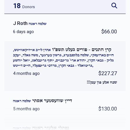
18
Donors
J Roth
שלמה ראטה
$66.00
6 days ago
קרן חתנים - פורים געלט תשפ''ו
אהרן לייב אייזיקאוויטש,
חיים בארזעסקי, שלמה בלומנבערג, גרשון בערגער, משה גאלד, יעקב
גליק - גבאי הקרן, יהודא ארי` גרינבוים, יוסף גרינבלאט, יואל יוהשע
גרינוואלד - גבאי הקרן, מרדכי גרינפעלד, חיים דייטש,
$227.27
4 months ago
שכח אלע פון ענק!!!
דיין שוועסטער אסתי
שלמה ראטה
$130.00
5 months ago
נפתלי אלעזר ראטה
שלמה ראטה