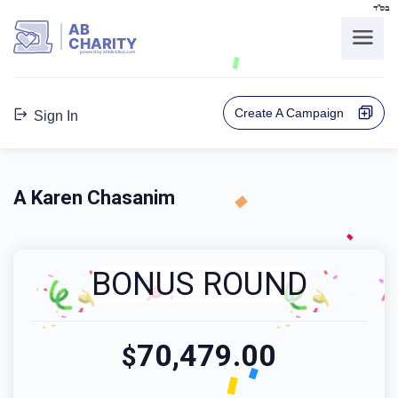
בס"ד
AB
CHARITY
powerd by ahblicklive.com
Create A Campaign
Sign In
A Karen Chasanim
BONUS ROUND
70,479.00
$