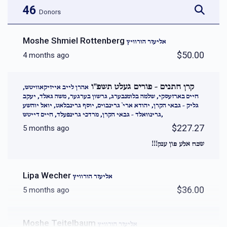
46
Donors
Moshe Shmiel Rottenberg
אליעזר הורוויץ
$50.00
4 months ago
קרן חתנים - פורים געלט תשפ''ו
אהרן לייב אייזיקאוויטש,
חיים בארזעסקי, שלמה בלומנבערג, גרשון בערגער, משה גאלד, יעקב
גליק - גבאי הקרן, יהודא ארי` גרינבוים, יוסף גרינבלאט, יואל יוהשע
גרינוואלד - גבאי הקרן, מרדכי גרינפעלד, חיים דייטש,
$227.27
5 months ago
שכח אלע פון ענק!!!
Lipa Wecher
אליעזר הורוויץ
$36.00
5 months ago
Moshe Teitelbaum
אליעזר הורוויץ