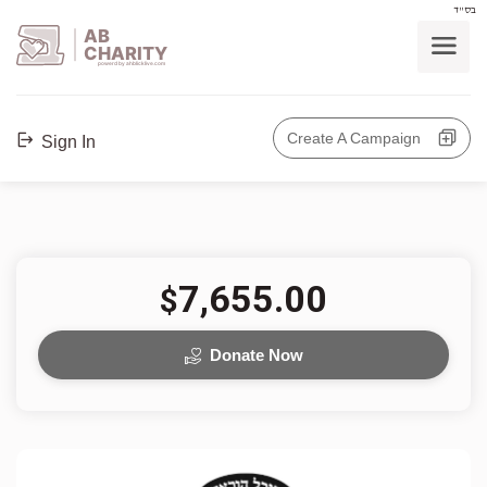
בס"ד
AB
CHARITY
powerd by ahblicklive.com
Create A Campaign
Sign In
7,655.00
$
Donate Now