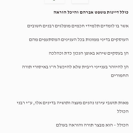
$2.00
2 weeks ago
כולל דיינות משפט אברהם והיכל הוראה
Terminal Donation
אשר בו לומדים תלמידי חכמים מופלגים רבנים חשובים
$2.00
2 weeks ago
העוסקים בדיני ממונות בכל הענינים המסתעפים מהם
Terminal Donation
הן בעסקים שיהא באופן הנכון כדת וכהלכה
$1.00
2 weeks ago
הן להיזהר בענייני ריבית שלא להיכשל ח"ו באיסורי תורה
החמורים
מאות תושבי עירנו נהנים מעצה ותושיה בדינים אלו, ע"י רבני
הכולל
הכולל – הוא מבצר תורה והוראה בעולם