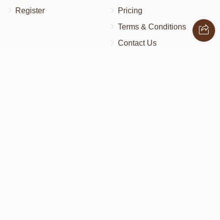
Register
Pricing
Terms & Conditions
Contact Us
Contact Us
172 Blauvelt Rd, Monsey, NY
(212) 239-8923
info@abcharity.org
Powered by
AhBlickLive.com
© 2026 AB CHARITY INC . All Rights Reserved