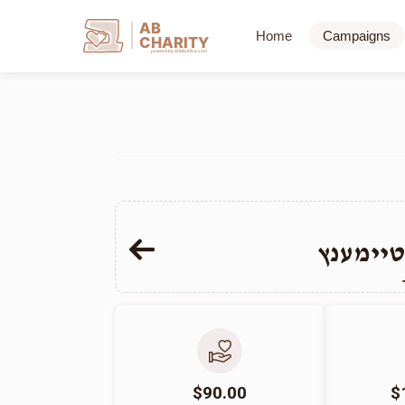
AB
Home
Campaigns
CHARITY
powerd by ahblicklive.com
טיימענץ
$90.00
$