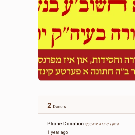
2
Donors
Phone Donation
יושע וואלף שטיימענץ
1 year ago