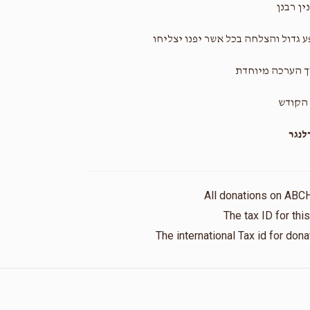
ין רבנן
 גדול והצלחה בכל אשר יפנו יצליחו
ך הערכה מיוחדת
הקודש
נגר
All donations on ABC
The tax ID for th
The international Tax id for do