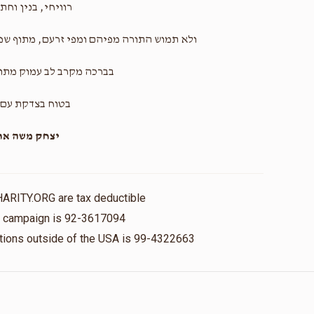
רוויחי, בנין וחתנ
ולא תמוש התורה מפיהם ומפי זרעם, מתוף שפע
בברכה מקרב לב עמוק מתו
בטוח בצדקת עם 
יצחק משה ארל
HARITY.ORG are tax deductible
is campaign is 92-3617094
nations outside of the USA is 99-4322663