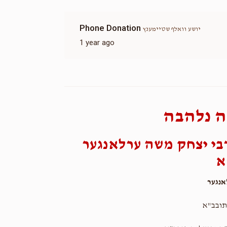
Phone Donation
יושע וואלף שטיימענץ
1 year ago
 נלהבה
בי יצחק משה ערלאנגער
א
נגער
תובב"א