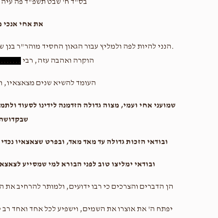
בס"ד ח' שבט תשפ"ד פה עיה"
את אחי אנכי 
.הנני להיות לפה ולמליץ עבור הגאון החסיד מוהר"ר בנן ש
הוקרה ואהבה עזה, רבי
........
העומד להשיא שנים מצאצאיו, וה
שמועני אחי ועמי, מצוה גדולה הזדמנה לידינו לסעוד ולתמ
שבקדושה
ובודאי הזכות גדולה עד מאד מאד, ובפרט שצאצאיו נכדי גד
ובודאי ימליצו טוב לפני הבורא למי שמסייע לצאצ
הן הדברים והצרכים כי רבו ידועים, ולמותר להרחיב את ה
יפתח ה' את אוצרו את השמים, וישפיע לכל אחד ואחד רב טו