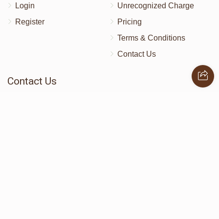
Login
Unrecognized Charge
Register
Pricing
Terms & Conditions
Contact Us
Contact Us
172 Blauvelt Rd, Monsey, NY
(212) 239-8923
info@abcharity.org
Powered by
AhBlickLive.com