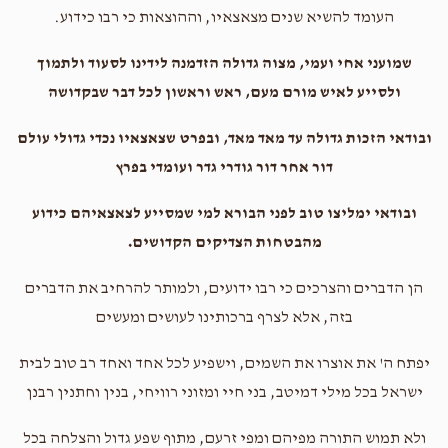
העומד להשיא שנים מצאצאיו, וההוצאות כי רבו כידוע.
שמועני אחי ועמי, מצוה גדולה הזדמנה לידינו לסעוד ולתמוך
ולסייע לאיש מורם מעם, ראש וראשון לכל דבר שבקדושה
ובודאי הזכות גדולה עד מאד מאד, ובפרט שצאצאיו נכדי גדולי עולם
דור אחר דור גודרי גדר ועומדי בפרץ
ובודאי ימליצו טוב לפני הבורא למי שמסייע לצאצאיהם כידוע
מהבטחות הצדיקים הקדושים.
הן הדברים והצרכים כי רבו ידועים, ולמותר להרחיב את הדברים
בזה, אלא לצרף ברכותינו לעושים ומעשים
יפתח ה' את אוצרו את השמים, וישפיע לכל אחד ואחד רב טוב לבית
ישראל בכל מילי דמיטב, בני חיי ומזוני רוויחי, בנין וחתנין רבנן
ולא תמוש התורה מפיהם ומפי זרעם, מתוף שפע גדול והצלחה בכל