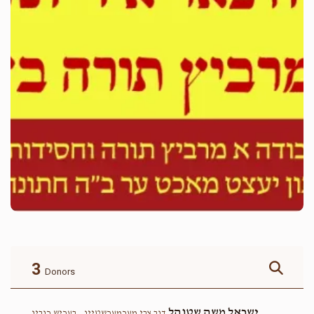
3
Donors
ישראל משה שטוהל
דוב צבי מערמערשטיין , בעריש רובין