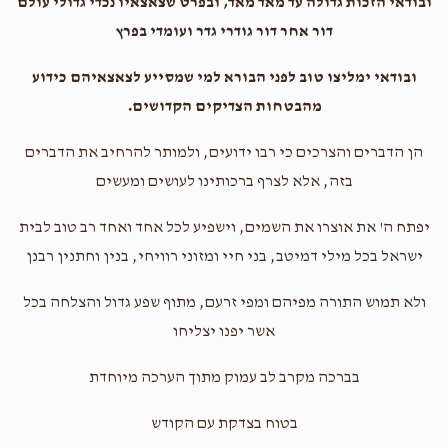
ובודאי הזכות גדולה עד מאד מאד, ובפרט שצאצאיו נכדי גדולי עולם
דור אחר דור גודרי גדר ועומדי בפרץ
ובודאי ימליצו טוב לפני הבורא למי שמסייע לצאצאיהם כידוע
מהבטחות הצדיקים הקדושים.
הן הדברים והצרכים כי רבו ידועים, ולמותר להרחיב את הדברים
בזה, אלא לצרף ברכותינו לעושים ומעשים
יפתח ה' את אוצרו את השמים, וישפיע לכל אחד ואחד רב טוב לבית
ישראל בכל מילי דמיטב, בני חיי ומזוני רוויחי, בנין וחתנין רבנן
ולא תמוש התורה מפיהם ומפי זרעם, מתוף שפע גדול והצלחה בכל
אשר יפנו יצליחו
בברכה מקרב לב עמוק מתוך הערכה מיוחדת
בטוח בצדקת עם הקודש