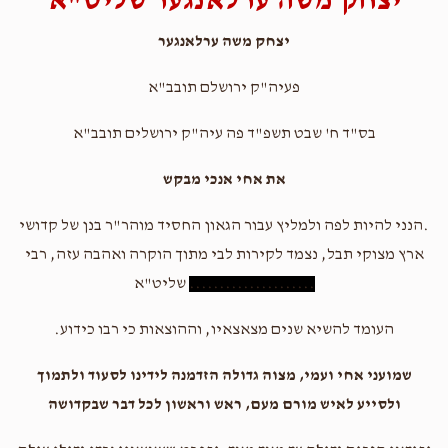
יצחק משה ערלאנגער שליט"א
יצחק משה ערלאנגער
פעיה"ק ירושלם תובב"א
בס"ד ח' שבט תשפ"ד פה עיה"ק ירושלים תובב"א
את אחי אנכי מבקש
.הנני להיות לפה ולמליץ עבור הגאון החסיד מוהר"ר בנן של קדושי
ארץ מצוקי תבל, נצמד לקירות לבי מתוך הוקרה ואהבה עזה, רבי
.....................
שליט"א
העומד להשיא שנים מצאצאיו, וההוצאות כי רבו כידוע.
שמועני אחי ועמי, מצוה גדולה הזדמנה לידינו לסעוד ולתמוך
ולסייע לאיש מורם מעם, ראש וראשון לכל דבר שבקדושה