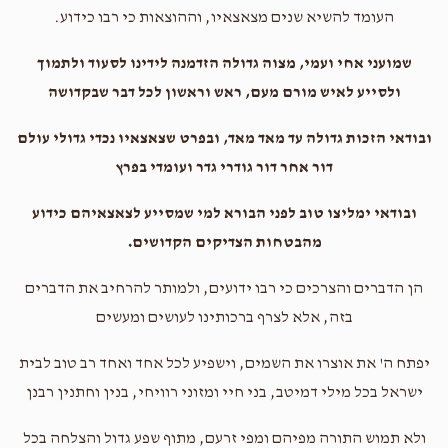
העומד להשיא שנים מצאצאיו, וההוצאות כי רבו כידוע.
שמועני אחי ועמי, מצוה גדולה הזדמנה לידינו לסעוד ולתמוך
ולסייע לאיש מורם מעם, ראש וראשון לכל דבר שבקדושה
ובודאי הזכות גדולה עד מאד מאד, ובפרט שצאצאיו נכדי גדולי עולם
דור אחר דור גודרי גדר ועומדי בפרץ
ובודאי ימליצו טוב לפני הבורא למי שמסייע לצאצאיהם כידוע
מהבטחות הצדיקים הקדושים.
הן הדברים והצרכים כי רבו ידועים, ולמותר להרחיב את הדברים
בזה, אלא לצרף ברכותינו לעושים ומעשים
יפתח ה' את אוצרו את השמים, וישפיע לכל אחד ואחד רב טוב לבית
ישראל בכל מילי דמיטב, בני חיי ומזוני רוויחי, בנין וחתנין רבנן
ולא תמוש התורה מפיהם ומפי זרעם, מתוף שפע גדול והצלחה בכל