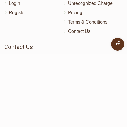
Login
Unrecognized Charge
Register
Pricing
Terms & Conditions
Contact Us
Contact Us
172 Blauvelt Rd, Monsey, NY
(212) 239-8923
info@abcharity.org
Powered by
AhBlickLive.com