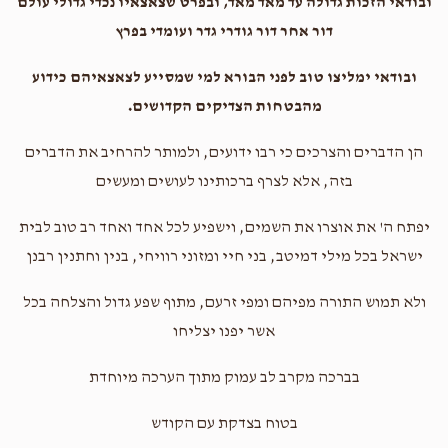
ובודאי הזכות גדולה עד מאד מאד, ובפרט שצאצאיו נכדי גדולי עולם
דור אחר דור גודרי גדר ועומדי בפרץ
ובודאי ימליצו טוב לפני הבורא למי שמסייע לצאצאיהם כידוע
מהבטחות הצדיקים הקדושים.
הן הדברים והצרכים כי רבו ידועים, ולמותר להרחיב את הדברים
בזה, אלא לצרף ברכותינו לעושים ומעשים
יפתח ה' את אוצרו את השמים, וישפיע לכל אחד ואחד רב טוב לבית
ישראל בכל מילי דמיטב, בני חיי ומזוני רוויחי, בנין וחתנין רבנן
ולא תמוש התורה מפיהם ומפי זרעם, מתוף שפע גדול והצלחה בכל
אשר יפנו יצליחו
בברכה מקרב לב עמוק מתוך הערכה מיוחדת
בטוח בצדקת עם הקודש