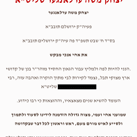
יצחק משה ערלאנגער שליט"א
יצחק משה ערלאנגער
פעיה"ק ירושלם תובב"א
בס"ד ח' שבט תשפ"ד פה עיה"ק ירושלים תובב"א
את אחי אנכי מבקש
.הנני להיות לפה ולמליץ עבור הגאון החסיד מוהר"ר בנן של קדושי
ארץ מצוקי תבל, נצמד לקירות לבי מתוך הוקרה ואהבה עזה, רבי
.....................
שליט"א
העומד להשיא שנים מצאצאיו, וההוצאות כי רבו כידוע.
שמועני אחי ועמי, מצוה גדולה הזדמנה לידינו לסעוד ולתמוך
ולסייע לאיש מורם מעם, ראש וראשון לכל דבר שבקדושה