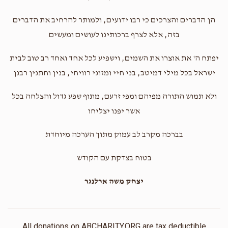
הן הדברים והצרכים כי רבו ידועים, ולמותר להרחיב את הדברים
בזה, אלא לצרף ברכותינו לעושים ומעשים
יפתח ה' את אוצרו את השמים, וישפיע לכל אחד ואחד רב טוב לבית
ישראל בכל מילי דמיטב, בני חיי ומזוני רוויחי, בנין וחתנין רבנן
ולא תמוש התורה מפיהם ומפי זרעם, מתוף שפע גדול והצלחה בכל
אשר יפנו יצליחו
בברכה מקרב לב עמוק מתוך הערכה מיוחדת
בטוח בצדקת עם הקודש
יצחק משה ארלנגר
All donations on ABCHARITY.ORG are tax deductible