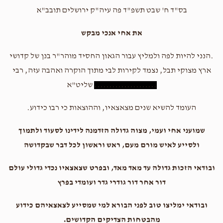
בס"ד ח' שבט תשפ"ד פה עיה"ק ירושלים תובב"א
את אחי אנכי מבקש
.הנני להיות לפה ולמליץ עבור הגאון החסיד מוהר"ר בנן של קדושי
ארץ מצוקי תבל, נצמד לקירות לבי מתוך הוקרה ואהבה עזה, רבי
.....................
שליט"א
העומד להשיא שנים מצאצאיו, וההוצאות כי רבו כידוע.
שמועני אחי ועמי, מצוה גדולה הזדמנה לידינו לסעוד ולתמוך
ולסייע לאיש מורם מעם, ראש וראשון לכל דבר שבקדושה
ובודאי הזכות גדולה עד מאד מאד, ובפרט שצאצאיו נכדי גדולי עולם
דור אחר דור גודרי גדר ועומדי בפרץ
ובודאי ימליצו טוב לפני הבורא למי שמסייע לצאצאיהם כידוע
מהבטחות הצדיקים הקדושים.