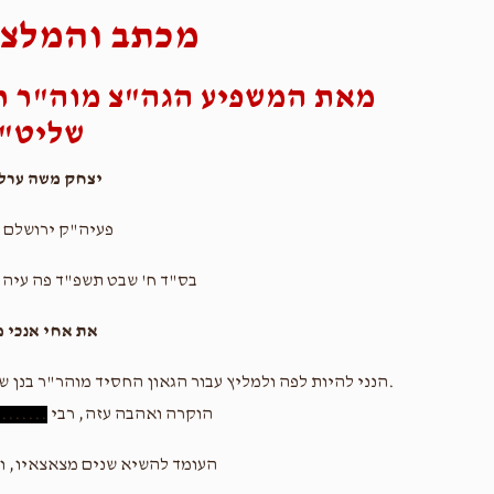
מכתב והמלצה
מאת המשפיע הגה"צ מוה"ר ר
שליט"
יצחק משה ערלא
פעיה"ק ירושלם 
בס"ד ח' שבט תשפ"ד פה עיה"
את אחי אנכי 
.הנני להיות לפה ולמליץ עבור הגאון החסיד מוהר"ר בנן ש
הוקרה ואהבה עזה, רבי
........
העומד להשיא שנים מצאצאיו, וה