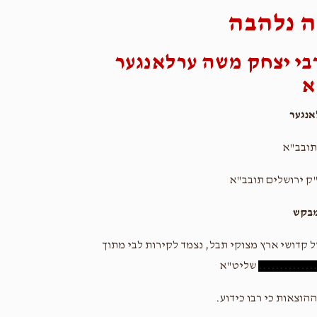
 נלהבה
בי יצחק משה ערלאנגער
א
נגער
תובב"א
ק ירושלים תובב"א
מבקש
ל קדושי ארץ מצוקי תבל, נצמד לקירות לבי מתוך
.............
שליט"א
הוצאות כי רבו כידוע.