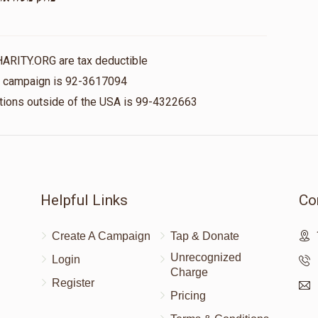
HARITY.ORG are tax deductible
is campaign is 92-3617094
nations outside of the USA is 99-4322663
Helpful Links
Co
Create A Campaign
Tap & Donate
Unrecognized
Login
Charge
Register
Pricing