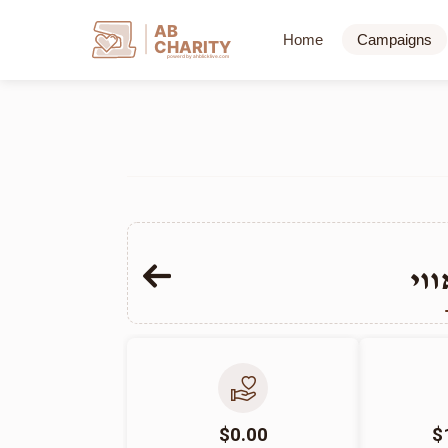
AB
Home
Campaigns
CHARITY
powerd by ahblicklive.com
וי
$0.00
$