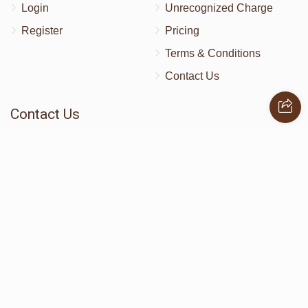
Login
Unrecognized Charge
Register
Pricing
Terms & Conditions
Contact Us
Contact Us
172 Blauvelt Rd, Monsey, NY
(212) 239-8923
info@abcharity.org
Powered by
AhBlickLive.com