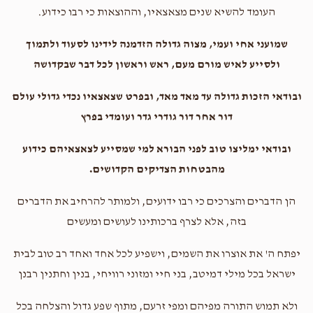
העומד להשיא שנים מצאצאיו, וההוצאות כי רבו כידוע.
שמועני אחי ועמי, מצוה גדולה הזדמנה לידינו לסעוד ולתמוך
ולסייע לאיש מורם מעם, ראש וראשון לכל דבר שבקדושה
ובודאי הזכות גדולה עד מאד מאד, ובפרט שצאצאיו נכדי גדולי עולם
דור אחר דור גודרי גדר ועומדי בפרץ
ובודאי ימליצו טוב לפני הבורא למי שמסייע לצאצאיהם כידוע
מהבטחות הצדיקים הקדושים.
הן הדברים והצרכים כי רבו ידועים, ולמותר להרחיב את הדברים
בזה, אלא לצרף ברכותינו לעושים ומעשים
יפתח ה' את אוצרו את השמים, וישפיע לכל אחד ואחד רב טוב לבית
ישראל בכל מילי דמיטב, בני חיי ומזוני רוויחי, בנין וחתנין רבנן
ולא תמוש התורה מפיהם ומפי זרעם, מתוף שפע גדול והצלחה בכל