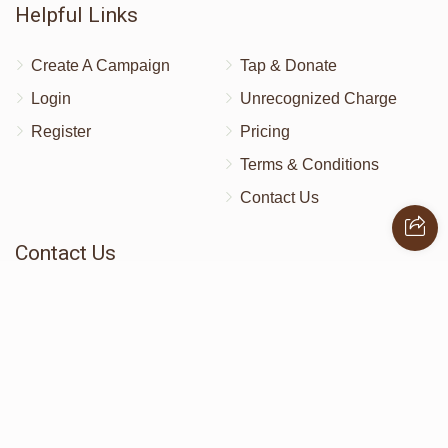
Helpful Links
Create A Campaign
Tap & Donate
Login
Unrecognized Charge
Register
Pricing
Terms & Conditions
Contact Us
Contact Us
172 Blauvelt Rd, Monsey, NY
(212) 239-8923
info@abcharity.org