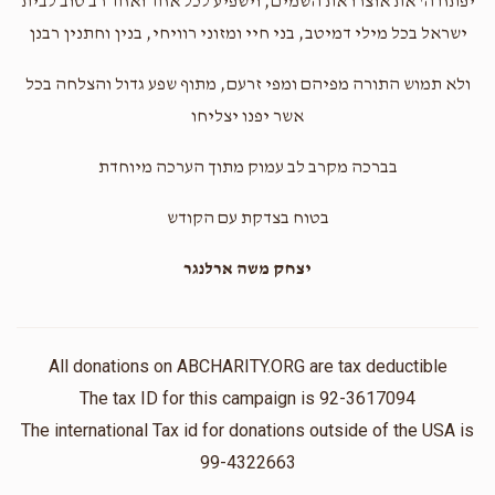
יפתח ה' את אוצרו את השמים, וישפיע לכל אחד ואחד רב טוב לבית
ישראל בכל מילי דמיטב, בני חיי ומזוני רוויחי, בנין וחתנין רבנן
ולא תמוש התורה מפיהם ומפי זרעם, מתוף שפע גדול והצלחה בכל
אשר יפנו יצליחו
בברכה מקרב לב עמוק מתוך הערכה מיוחדת
בטוח בצדקת עם הקודש
יצחק משה ארלנגר
All donations on ABCHARITY.ORG are tax deductible
The tax ID for this campaign is 92-3617094
The international Tax id for donations outside of the USA is
99-4322663