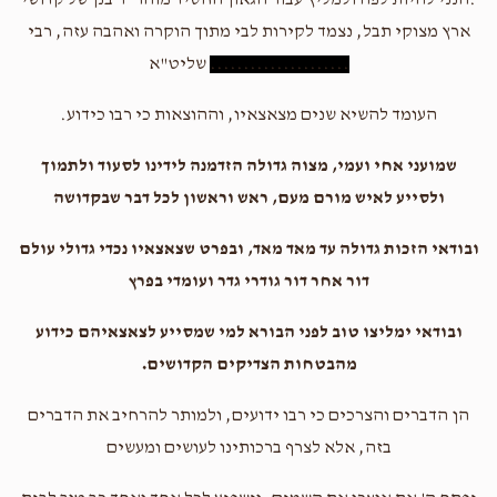
.הנני להיות לפה ולמליץ עבור הגאון החסיד מוהר"ר בנן של קדושי
ארץ מצוקי תבל, נצמד לקירות לבי מתוך הוקרה ואהבה עזה, רבי
.....................
שליט"א
העומד להשיא שנים מצאצאיו, וההוצאות כי רבו כידוע.
שמועני אחי ועמי, מצוה גדולה הזדמנה לידינו לסעוד ולתמוך
ולסייע לאיש מורם מעם, ראש וראשון לכל דבר שבקדושה
ובודאי הזכות גדולה עד מאד מאד, ובפרט שצאצאיו נכדי גדולי עולם
דור אחר דור גודרי גדר ועומדי בפרץ
ובודאי ימליצו טוב לפני הבורא למי שמסייע לצאצאיהם כידוע
מהבטחות הצדיקים הקדושים.
הן הדברים והצרכים כי רבו ידועים, ולמותר להרחיב את הדברים
בזה, אלא לצרף ברכותינו לעושים ומעשים