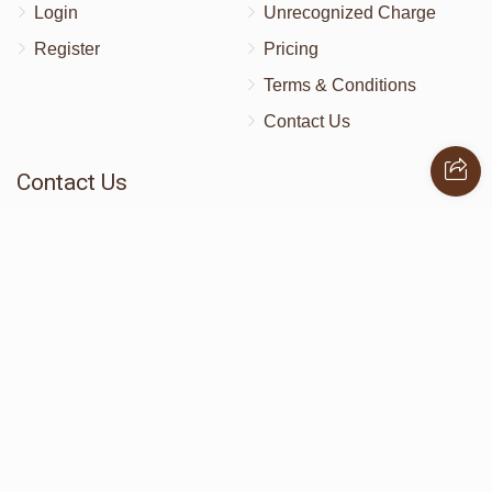
Login
Unrecognized Charge
Register
Pricing
Terms & Conditions
Contact Us
Contact Us
172 Blauvelt Rd, Monsey, NY
(212) 239-8923
info@abcharity.org
Powered by
AhBlickLive.com