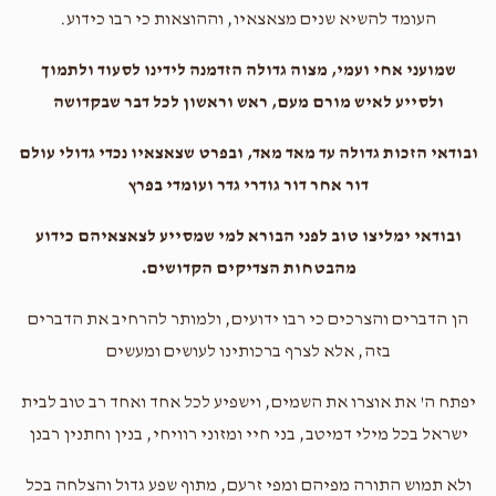
העומד להשיא שנים מצאצאיו, וההוצאות כי רבו כידוע.
שמועני אחי ועמי, מצוה גדולה הזדמנה לידינו לסעוד ולתמוך
ולסייע לאיש מורם מעם, ראש וראשון לכל דבר שבקדושה
ובודאי הזכות גדולה עד מאד מאד, ובפרט שצאצאיו נכדי גדולי עולם
דור אחר דור גודרי גדר ועומדי בפרץ
ובודאי ימליצו טוב לפני הבורא למי שמסייע לצאצאיהם כידוע
מהבטחות הצדיקים הקדושים.
הן הדברים והצרכים כי רבו ידועים, ולמותר להרחיב את הדברים
בזה, אלא לצרף ברכותינו לעושים ומעשים
יפתח ה' את אוצרו את השמים, וישפיע לכל אחד ואחד רב טוב לבית
ישראל בכל מילי דמיטב, בני חיי ומזוני רוויחי, בנין וחתנין רבנן
ולא תמוש התורה מפיהם ומפי זרעם, מתוף שפע גדול והצלחה בכל