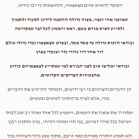
העומד להשיא שנים מצאצאיו, וההוצאות כי רבו כידוע.
שמועני אחי ועמי, מצוה גדולה הזדמנה לידינו לסעוד ולתמוך
ולסייע לאיש מורם מעם, ראש וראשון לכל דבר שבקדושה
ובודאי הזכות גדולה עד מאד מאד, ובפרט שצאצאיו נכדי גדולי עולם
דור אחר דור גודרי גדר ועומדי בפרץ
ובודאי ימליצו טוב לפני הבורא למי שמסייע לצאצאיהם כידוע
מהבטחות הצדיקים הקדושים.
הן הדברים והצרכים כי רבו ידועים, ולמותר להרחיב את הדברים
בזה, אלא לצרף ברכותינו לעושים ומעשים
יפתח ה' את אוצרו את השמים, וישפיע לכל אחד ואחד רב טוב לבית
ישראל בכל מילי דמיטב, בני חיי ומזוני רוויחי, בנין וחתנין רבנן
ולא תמוש התורה מפיהם ומפי זרעם, מתוף שפע גדול והצלחה בכל