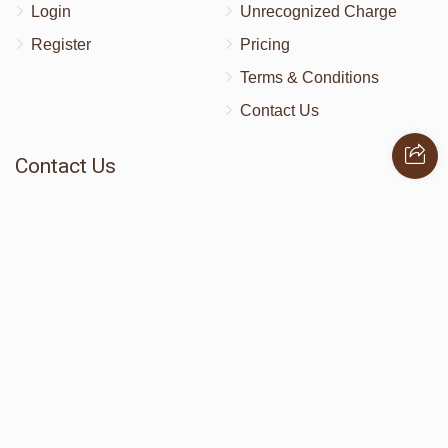
Login
Unrecognized Charge
Register
Pricing
Terms & Conditions
Contact Us
Contact Us
172 Blauvelt Rd, Monsey, NY
(212) 239-8923
info@abcharity.org
Powered by
AhBlickLive.com