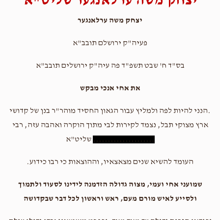
יצחק משה ערלאנגער שליט"א
יצחק משה ערלאנגער
פעיה"ק ירושלם תובב"א
בס"ד ח' שבט תשפ"ד פה עיה"ק ירושלים תובב"א
את אחי אנכי מבקש
.הנני להיות לפה ולמליץ עבור הגאון החסיד מוהר"ר בנן של קדושי
ארץ מצוקי תבל, נצמד לקירות לבי מתוך הוקרה ואהבה עזה, רבי
.....................
שליט"א
העומד להשיא שנים מצאצאיו, וההוצאות כי רבו כידוע.
שמועני אחי ועמי, מצוה גדולה הזדמנה לידינו לסעוד ולתמוך
ולסייע לאיש מורם מעם, ראש וראשון לכל דבר שבקדושה