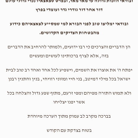
ובודאי הזכות גדולה עד מאד מאד, ובפרט שצאצאיו נכדי גדולי עולם
דור אחר דור גודרי גדר ועומדי בפרץ
ובודאי ימליצו טוב לפני הבורא למי שמסייע לצאצאיהם כידוע
מהבטחות הצדיקים הקדושים.
הן הדברים והצרכים כי רבו ידועים, ולמותר להרחיב את הדברים
בזה, אלא לצרף ברכותינו לעושים ומעשים
יפתח ה' את אוצרו את השמים, וישפיע לכל אחד ואחד רב טוב לבית
ישראל בכל מילי דמיטב, בני חיי ומזוני רוויחי, בנין וחתנין רבנן
ולא תמוש התורה מפיהם ומפי זרעם, מתוף שפע גדול והצלחה בכל
אשר יפנו יצליחו
בברכה מקרב לב עמוק מתוך הערכה מיוחדת
בטוח בצדקת עם הקודש