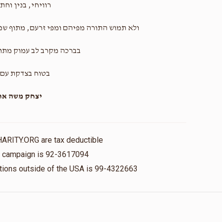
רוויחי, בנין וחתנ
ולא תמוש התורה מפיהם ומפי זרעם, מתוף שפע
בברכה מקרב לב עמוק מתו
בטוח בצדקת עם 
יצחק משה ארל
HARITY.ORG are tax deductible
is campaign is 92-3617094
nations outside of the USA is 99-4322663