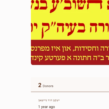
2
Donors
יעקב דוד ניימאן
1 year ago