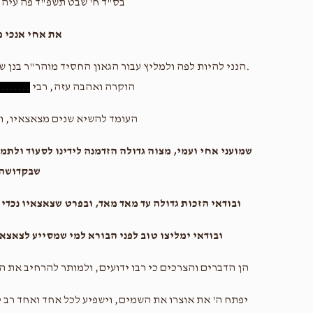
בס"ד ח' שבט תשפ"ד פה עיה"
את אחי אנכי 
.הנני להיות לפה ולמליץ עבור הגאון החסיד מוהר"ר בנן ש
הוקרה ואהבה עזה, רבי
........
העומד להשיא שנים מצאצאיו, וה
שמועני אחי ועמי, מצוה גדולה הזדמנה לידינו לסעוד ולתמ
שבקדושה
ובודאי הזכות גדולה עד מאד מאד, ובפרט שצאצאיו נכדי גד
ובודאי ימליצו טוב לפני הבורא למי שמסייע לצאצ
הן הדברים והצרכים כי רבו ידועים, ולמותר להרחיב את ה
יפתח ה' את אוצרו את השמים, וישפיע לכל אחד ואחד רב טו