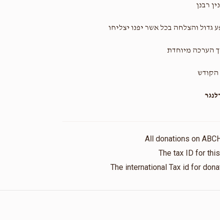
ין רבנן
 גדול והצלחה בכל אשר יפנו יצליחו
ך הערכה מיוחדת
הקודש
נגר
All donations on ABC
The tax ID for th
The international Tax id for do