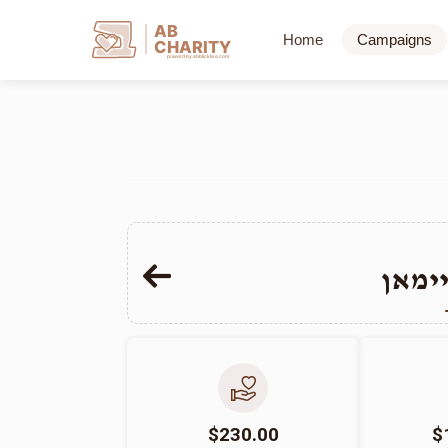
AB
Home
Campaigns
CHARITY
powerd by ahblicklive.com
יימאן
$230.00
$