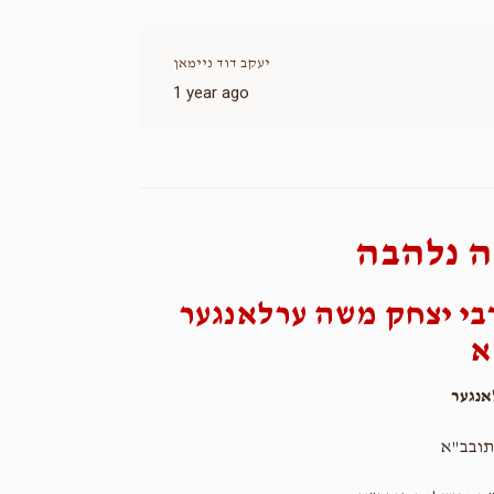
יעקב דוד ניימאן
1 year ago
 נלהבה
בי יצחק משה ערלאנגער
א
נגער
תובב"א