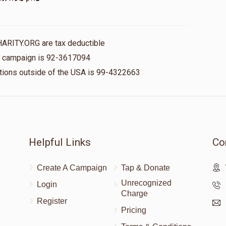
HARITY.ORG are tax deductible
is campaign is 92-3617094
nations outside of the USA is 99-4322663
Helpful Links
Co
Create A Campaign
Tap & Donate
Unrecognized
Login
Charge
Register
Pricing