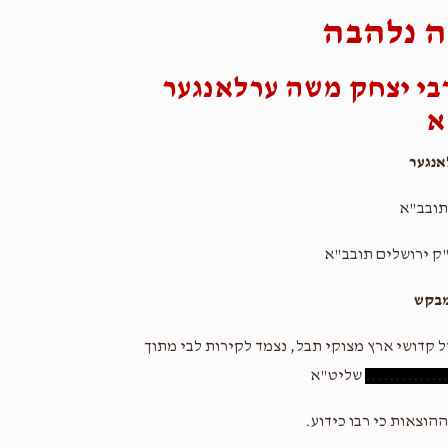
 נלהבה
בי יצחק משה ערלאנגער
א
נגער
תובב"א
ק ירושלים תובב"א
מבקש
ל קדושי ארץ מצוקי תבל, נצמד לקירות לבי מתוך
.............
שליט"א
הוצאות כי רבו כידוע.