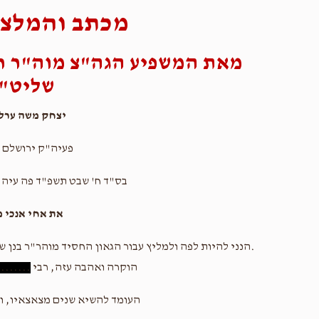
מכתב והמלצה
מאת המשפיע הגה"צ מוה"ר ר
שליט"
יצחק משה ערלא
פעיה"ק ירושלם 
בס"ד ח' שבט תשפ"ד פה עיה"
את אחי אנכי 
.הנני להיות לפה ולמליץ עבור הגאון החסיד מוהר"ר בנן ש
הוקרה ואהבה עזה, רבי
........
העומד להשיא שנים מצאצאיו, וה