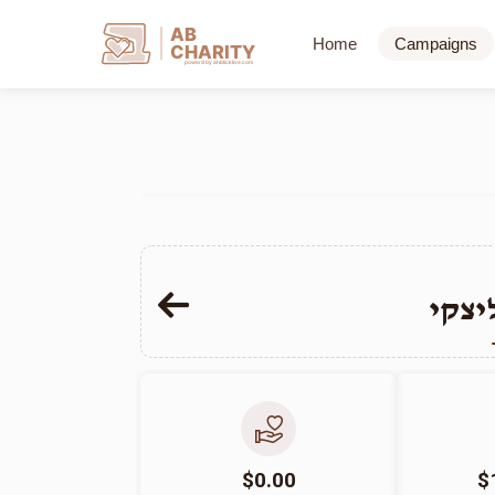
AB
Home
Campaigns
CHARITY
powerd by ahblicklive.com
יצקי
$0.00
$