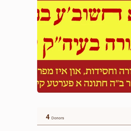
4
Donors