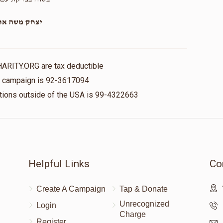
יצחק משה ארל
HARITY.ORG are tax deductible
is campaign is 92-3617094
nations outside of the USA is 99-4322663
Helpful Links
Co
Create A Campaign
Tap & Donate
Unrecognized
Login
Charge
Register