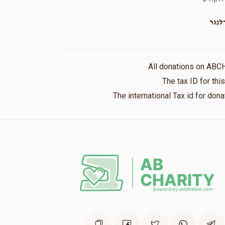
נגר
All donations on ABC
The tax ID for th
The international Tax id for do