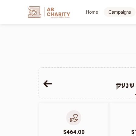
AB
Home
Campaigns
CHARITY
powerd by ahblicklive.com
שנעק
$464.00
$