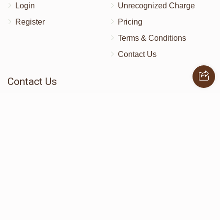
Login
Unrecognized Charge
Register
Pricing
Terms & Conditions
Contact Us
Contact Us
172 Blauvelt Rd, Monsey, NY
(212) 239-8923
info@abcharity.org
Powered by
AhBlickLive.com