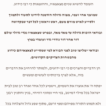
העומד להשיא שנים מצאצאיו, וההוצאות כי רבו כידוע.
שמועני אחי ועמי, מצוה גדולה הזדמנה לידינו לסעוד ולתמוך
ולסייע לאיש מורם מעם, ראש וראשון לכל דבר שבקדושה
ובודאי הזכות גדולה עד מאד מאד, ובפרט שצאצאיו נכדי גדולי עולם
דור אחר דור גודרי גדר ועומדי בפרץ
ובודאי ימליצו טוב לפני הבורא למי שמסייע לצאצאיהם כידוע
מהבטחות הצדיקים הקדושים.
הן הדברים והצרכים כי רבו ידועים, ולמותר להרחיב את הדברים
בזה, אלא לצרף ברכותינו לעושים ומעשים
יפתח ה' את אוצרו את השמים, וישפיע לכל אחד ואחד רב טוב לבית
ישראל בכל מילי דמיטב, בני חיי ומזוני רוויחי, בנין וחתנין רבנן
ולא תמוש התורה מפיהם ומפי זרעם, מתוף שפע גדול והצלחה בכל