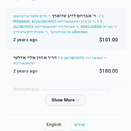
ר' אברהם לייב שווארץ
ר' חיים שלמה פריעדמאן / C S
FREIDMAN, BZJACOBOWITZ/ר' בן ציון יאקאבאוויטש, S D
JACOBOWITZ/ר' שמואל דוד יאקאבאוויטש, BENGLANDER/ר' בעריש
ענגלענדער, ר' מענדל זילבערשטיין/m silberstein
$101.00
2 years ago
הר'ר אהרן אלי' אדלער
S D JACOBOWITZ/ר' שמואל דוד
יאקאבאוויטש
$180.00
2 years ago
Anonymous
ר' חיים שלמה פריעדמאן / C S FREIDMAN, S D
JACOBOWITZ/ר' שמואל דוד יאקאבאוויטש
$180.00
2 years ago
יצחק שטערן
S D JACOBOWITZ/ר' שמואל דוד יאקאבאוויטש
English
אידיש
$500.00
2 years ago