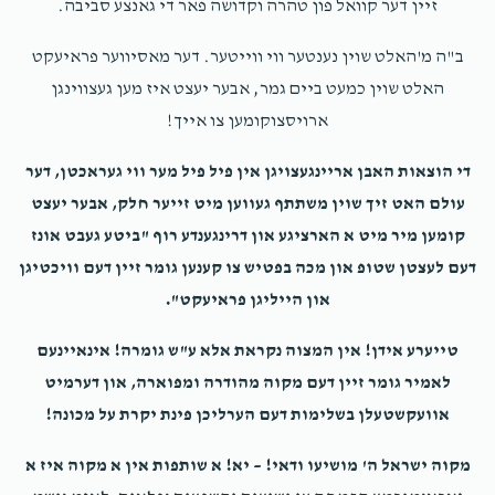
זיין דער קוואל פון טהרה וקדושה פאר די גאנצע סביבה.
ב"ה מ'האלט שוין נענטער ווי ווייטער. דער מאסיווער פראיעקט
האלט שוין כמעט ביים גמר, אבער יעצט איז מען געצווינגן
ארויסצוקומען צו אייך!
די הוצאות האבן אריינגעצויגן אין פיל פיל מער ווי געראכטן, דער
עולם האט זיך שוין משתתף געווען מיט זייער חלק, אבער יעצט
קומען מיר מיט א הארציגע און דרינגענדע רוף "ביטע געבט אונז
דעם לעצטן שטופ און מכה בפטיש צו קענען גומר זיין דעם וויכטיגן
און הייליגן פראיעקט".
טייערע אידן! אין המצוה נקראת אלא ע"ש גומרה! אינאיינעם
לאמיר גומר זיין דעם מקוה מהודרה ומפוארה, און דערמיט
אוועקשטעלן בשלימות דעם הערליכן פינת יקרת על מכונה!
מקוה ישראל ה' מושיעו ודאי! – יא! א שותפות אין א מקוה איז א