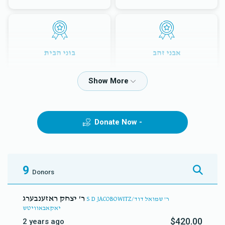
אבני זהב
בוני הבית
$5,000.00
$3,600.00
Donate Now -
עמודי הבית
לזכרון עולם בהיכל ה'
$12,000.00
$7,200.00
9
Donors
ר' יצחק ראזענבערג
S D JACOBOWITZ/ר' שמואל דוד
יאקאבאוויטש
$420.00
2 years ago