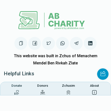
This website was built in Zchus of Menachem
Mendel Ben Rivkah Zlate
Helpful Links
Create A Campaign
Tap & Donate
Donate
Donors
Zchusim
About
Login
Unrecognized Charge
Register
Pricing
Terms & Conditions