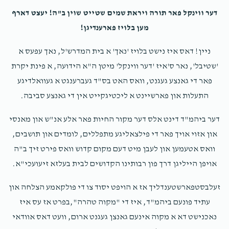
דער ווינקל פאר תורה ויראת שמים שטייט שוין ב"ה! יעצט דארף
סכום הגון
מען בלויז פארענדיגן!
מרדכי גרינפעלד
S D JACOBOWITZ/ר' שמואל דוד יאקאבאוויטש
ניין! דאס איז נישט בלויז 'נאך' א בית המדרש'ל, נאך עפעס א
$120.00
2 years ago
'שטיבל', נאר ס'איז 'דער ווינקל' מיטן ה"א הידועה, א פינת יקרת
פאר די גאנצע געגנט, וואס האט בס"ד געברענגט א געוואלדיגע
התעלות און פארשיינט א ליכטיגקייט אין די גאנצע סביבה.
ב ווייס
S D JACOBOWITZ/ר' שמואל דוד יאקאבאוויטש
$180.00
2 years ago
דער ביהמ"ד דינט אלס דער מקור החיות פאר אלע אנ"ש און מאנסי
און אזוי אויך פאר די פילצאליגע מתפללים, לומדים און תושבים,
Anonymous
A SHWARTZ /ר' אברהם לייב שווארץ, ר' חיים
וואס אטעמען און לעבן מיט דעם מקום קדוש וואס פירט זיך ב"ה
שלמה פריעדמאן / C S FREIDMAN, BZJACOBOWITZ/ר' בן ציון
יאקאבאוויטש, ר' אהרן ובנו ר' חיים יהושע גרינוואלד, ר' ברוך
אויפן הייליגן דרך פון רבותינו הקדושים לבית בעלזא זיעועכי"א.
רויטנבארג, S D JACOBOWITZ/ר' שמואל דוד יאקאבא
$263.16
2 years ago
זעלבסטפארשטענדליך אז א הויפט יסוד צו די פולקאמע הצלחה און
בוני הבית
עתיד פונעם ביהמ"ד, איז די "מקוה טהרה",בפרט אז עס איז
נאכנישט דא א מקוה אינעם גאנצן געגנט ארום, וועט דאס אוודאי