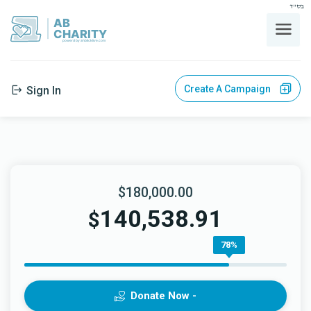
בס"ד
AB
CHARITY
powerd by ahblicklive.com
Create A Campaign
Sign In
$180,000.00
140,538.91
$
78%
Donate Now -