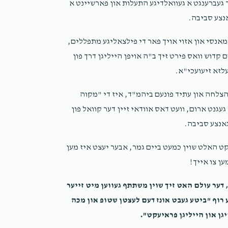
 געברענגט א געוואלדיגע התעלות און פארשיינט א
אנצע סביבה.
אנסי און אזוי אויך פאר די פילצאליגע מתפללים,
קדוש וואס פירט זיך ב"ה אויפן הייליגן דרך פון
לזא זיעועכי"א.
צלחה און עתיד פונעם ביהמ"ד, איז די "מקוה
גנט ארום, וועט דאס אוודאי זיין דער קוואל פון
אנצע סביבה.
קט האלט שוין כמעט ביים גמר, אבער יעצט איז מען
ען צו אייך!
, דער עולם האט זיך שוין משתתף געווען מיט זייער
 רוף "ביטע געבט אונז דעם לעצטן שטופ און מכה
יגן און הייליגן פראיעקט".