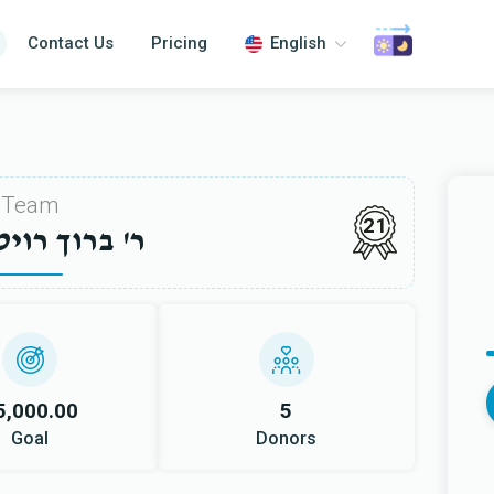
Contact Us
Pricing
English
Team
21
ר' ברוך רוי
5,000.00
5
Goal
Donors