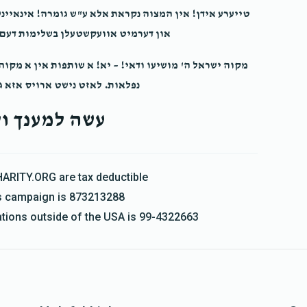
טייערע אידן! אין המצוה נקראת אלא ע"ש גומרה! אינאיינ
און דערמיט אוועקשטעלן בשלימות דעם ה
מקוה ישראל ה' מושיעו ודאי! – יא! א שותפות אין א מקו
נפלאות. לאזט נישט ארויס אזא ג
עשה למענך ול
HARITY.ORG are tax deductible
his campaign is 873213288
nations outside of the USA is 99-4322663