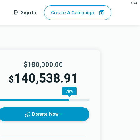
בס"ד
Sign In
Create A Campaign
$180,000.00
140,538.91
$
78%
Donate Now -