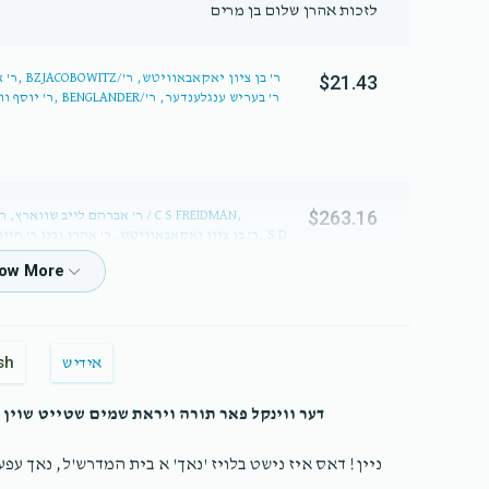
לזכות אהרן שלום בן מרים
$21.43
$263.16
בונ
sh
אידיש
$0.45
דער ווינקל פאר תורה ויראת שמים שטייט שוין ב
ניין! דאס איז נישט בלויז 'נאך' א בית המדרש'ל, נאך עפע