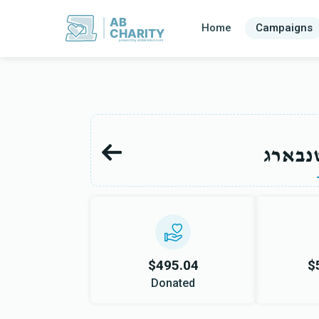
AB
Home
Campaigns
CHARITY
powerd by ahblicklive.com
טנבארג
$495.04
$
Donated