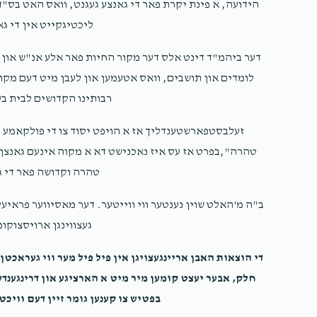
הידועה, א פינת יקרת פאר די גאנצע געגנט, וואס האט בס"ד
ליכטיגקייט אין די ג
דער ביהמ"ד דינט אלס דער מקור החיות פאר אלע אנ"ש און מ
לומדים און תושבים, וואס אטעמען און לעבן מיט דעם מקום 
רבותינו הקדושים לבית בע
זעלבסטפארשטענדליך אז א הויפט יסוד צו די פולקאמע ה
טהרה",בפרט אז עס איז נאכנישט דא א מקוה אינעם גאנצן גע
טהרה וקדושה פאר די ג
ב"ה מ'האלט שוין נענטער ווי ווייטער. דער מאסיווער פראיע
געצווינגן ארויסצוקומ
די הוצאות האבן אריינגעצויגן אין פיל פיל מער ווי געראכטן
חלק, אבער יעצט קומען מיר מיט א הארציגע און דרינגענדע
בפטיש צו קענען גומר זיין דעם וויכט