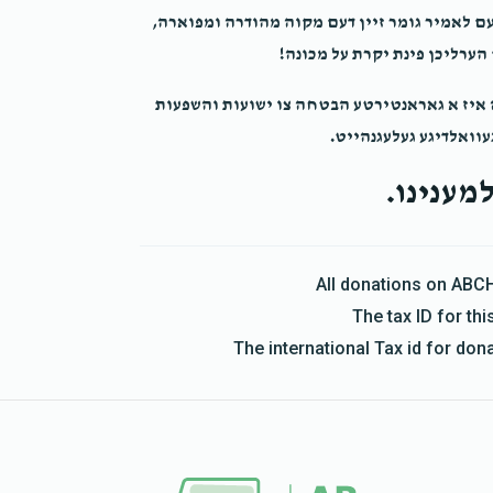
עם לאמיר גומר זיין דעם מקוה מהודרה ומפוארה,
ערליכן פינת יקרת על מכונה!
ה איז א גאראנטירטע הבטחה צו ישועות והשפעות
עוואלדיגע געלעגנהייט.
מענינו.
All donations on ABC
The tax ID for t
The international Tax id for do