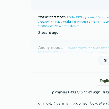
מנחם קרויטוירט
A SHWARTZ /ר' אברהם לייב שווארץ, BZJACOBOWITZ/ר' בן ציון יאקאבאוויטש, ר'
ברוך רויטנבארג, y vetzler /ר' יוסף וועצלער, ר' מנחם האכהייזער, BENGLANDER/ר' בעריש ענגלענדער, ר'
מענדל זילבערשטיין/m silberste
2 years ago
Anonymous
A SHWARTZ /ר' אברהם לייב שווארץ, ר' חיים שלמה פריעדמאן / C S FREIDMAN,
BZJACOBOWITZ/ר' בן ציון יאקאבאוויטש, ר' אהרן ובנו ר' חיים יהושע גרינוואלד, ר' ברוך רויטנבארג, S D
JACOBOWITZ/ר' שמואל דוד יאקאבא
2 years ago
י הבית
Engli
American Express
A SHWARTZ /ר' אברהם לייב שווארץ, ר' חיים שלמה פריעדמאן / C S FREIDMAN,
BZJACOBOWITZ/ר' בן ציון יאקאבאוויטש, ר' אהרן ובנו ר' חיים יהושע גרינוואלד, ר' ברוך רויטנבארג, y
"ה! יעצט דארף מען בלויז פארענדיגן!
vetzler /ר' יוסף וועצלער, $10.0
2 years ago
ס א 'שטיבל', נאר ס'איז 'דער ווינקל' מיטן ה"א