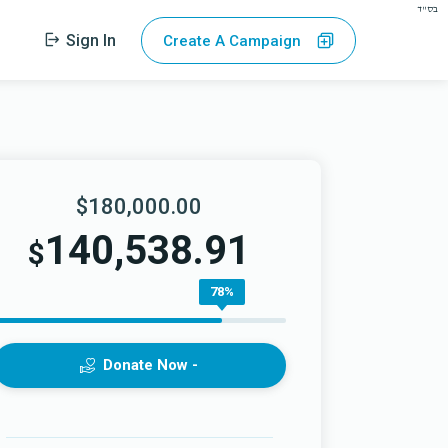
בס"ד
Sign In
Create A Campaign
$180,000.00
140,538.91
$
78%
Donate Now -