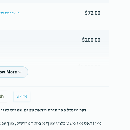
$72.00
A SHWARTZ /ר' אברה
$200.00
$1,800.00
אב
sh
אידיש
$1,000.00
דער ווינקל פאר תורה ויראת שמים שטייט שוין ב
ניין! דאס איז נישט בלויז 'נאך' א בית המדרש'ל, נאך עפע