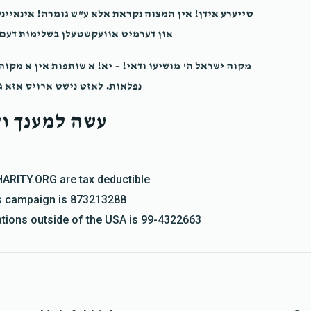
טייערע אידן! אין המצוה נקראת אלא ע"ש גומרה! אינאיינ
און דערמיט אוועקשטעלן בשלימות דעם ה
מקוה ישראל ה' מושיעו ודאי! – יא! א שותפות אין א מקו
נפלאות. לאזט נישט ארויס אזא ג
עשה למענך ול
HARITY.ORG are tax deductible
his campaign is 873213288
nations outside of the USA is 99-4322663