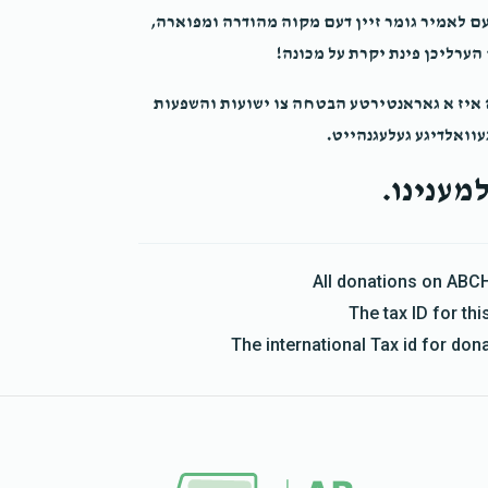
עם לאמיר גומר זיין דעם מקוה מהודרה ומפוארה,
ערליכן פינת יקרת על מכונה!
ה איז א גאראנטירטע הבטחה צו ישועות והשפעות
עוואלדיגע געלעגנהייט.
מענינו.
All donations on ABC
The tax ID for t
The international Tax id for do