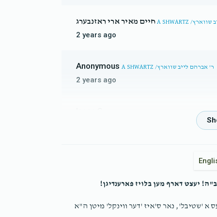
חיים מאיר ארי ראזנבערג
ם לייב שווארץ
2 years ago
Anonymous
A SHWARTZ /ר' אברהם לייב שווארץ
2 years ago
Isaac S
A SHWARTZ /ר' אברהם לייב שווארץ
2 years ago
ני כסף
Engli
Anonymous
A SHWARTZ /ר' אברהם לייב שווארץ
"ה! יעצט דארף מען בלויז פארענדיגן!
2 years ago
ס א 'שטיבל', נאר ס'איז 'דער ווינקל' מיטן ה"א
Joel L