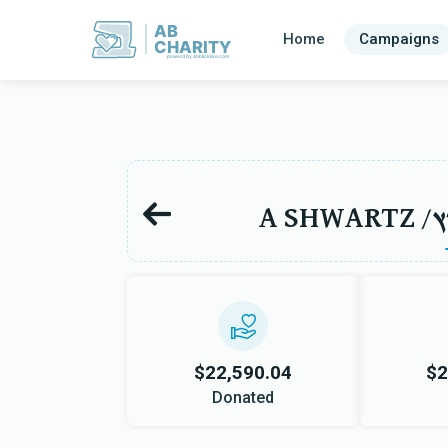
AB
Home
Campaigns
CHARITY
powerd by ahblicklive.com
ץ
$22,590.04
$2
Donated