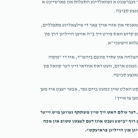
A SHWARTZ /ר' אברהם לייב שווארץ
 געברענגט א געוואלדיגע התעלות און פארשיינט א
2 years ago
אנצע סביבה.
ולם בהיכל ה'
אנסי און אזוי אויך פאר די פילצאליגע מתפללים,
קדוש וואס פירט זיך ב"ה אויפן הייליגן דרך פון
Aryeh Royde
A SHWART /ר' אברהם לייב שווארץ
לזא זיעועכי"א.
2 years ago
צלחה און עתיד פונעם ביהמ"ד, איז די "מקוה
גנט ארום, וועט דאס אוודאי זיין דער קוואל פון
אנצע סביבה.
קט האלט שוין כמעט ביים גמר, אבער יעצט איז מען
ען צו אייך!
, דער עולם האט זיך שוין משתתף געווען מיט זייער
 רוף "ביטע געבט אונז דעם לעצטן שטופ און מכה
יגן און הייליגן פראיעקט".