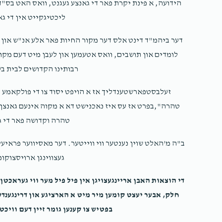
$12,000.00
הידועה, א פינת יקרת פאר די גאנצע געגנט, וואס האט בס"ד
ליכטיגקייט אין די ג
לזכרון ע
דער ביהמ"ד דינט אלס דער מקור החיות פאר אלע אנ"ש און מ
לומדים און תושבים, וואס אטעמען און לעבן מיט דעם מקום 
$36.00
Z
רבותינו הקדושים לבית בע
זעלבסטפארשטענדליך אז א הויפט יסוד צו די פולקאמע ה
טהרה",בפרט אז עס איז נאכנישט דא א מקוה אינעם גאנצן גע
טהרה וקדושה פאר די ג
ב"ה מ'האלט שוין נענטער ווי ווייטער. דער מאסיווער פראיע
געצווינגן ארויסצוקומ
די הוצאות האבן אריינגעצויגן אין פיל פיל מער ווי געראכטן
חלק, אבער יעצט קומען מיר מיט א הארציגע און דרינגענדע
בפטיש צו קענען גומר זיין דעם וויכט