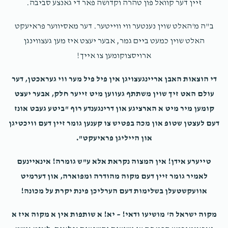
זיין דער קוואל פון טהרה וקדושה פאר די גאנצע סביבה.
ב"ה מ'האלט שוין נענטער ווי ווייטער. דער מאסיווער פראיעקט
האלט שוין כמעט ביים גמר, אבער יעצט איז מען געצווינגן
ארויסצוקומען צו אייך!
די הוצאות האבן אריינגעצויגן אין פיל פיל מער ווי געראכטן, דער
עולם האט זיך שוין משתתף געווען מיט זייער חלק, אבער יעצט
קומען מיר מיט א הארציגע און דרינגענדע רוף "ביטע געבט אונז
דעם לעצטן שטופ און מכה בפטיש צו קענען גומר זיין דעם וויכטיגן
און הייליגן פראיעקט".
טייערע אידן! אין המצוה נקראת אלא ע"ש גומרה! אינאיינעם
לאמיר גומר זיין דעם מקוה מהודרה ומפוארה, און דערמיט
אוועקשטעלן בשלימות דעם הערליכן פינת יקרת על מכונה!
מקוה ישראל ה' מושיעו ודאי! – יא! א שותפות אין א מקוה איז א