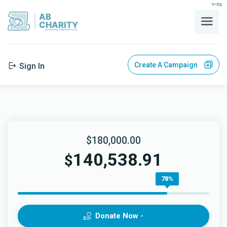
בס"ד
AB
CHARITY
powerd by ahblicklive.com
Create A Campaign
Sign In
$180,000.00
140,538.91
$
78%
Donate Now -