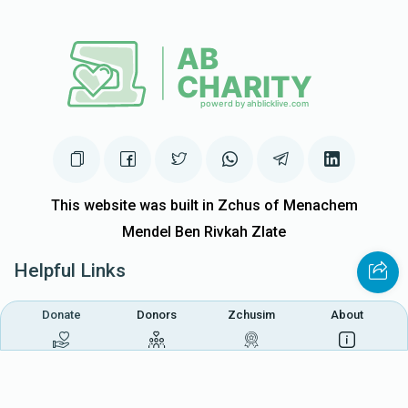
This website was built in Zchus of Menachem
Mendel Ben Rivkah Zlate
Helpful Links
Create A Campaign
Tap & Donate
Donate
Donors
Zchusim
About
Login
Unrecognized Charge
Register
Pricing
Terms & Conditions