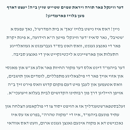
Yanky Ausch
BENGLANDER/ר' בעריש ענגלענדער
דער ווינקל פאר תורה ויראת שמים שטייט שוין ב"ה! יעצט דארף
$75.00
2 years ago
מען בלויז פארענדיגן!
ניין! דאס איז נישט בלויז 'נאך' א בית המדרש'ל, נאך עפעס א
מנחם קרויטוירט
A SHWARTZ /ר' אברהם לייב שווארץ,
BZJACOBOWITZ/ר' בן ציון יאקאבאוויטש, ר' ברוך רויטנבארג, y
'שטיבל', נאר ס'איז 'דער ווינקל' מיטן ה"א הידועה, א פינת יקרת
vetzler /ר' יוסף וועצלער, ר' מנחם האכהייזער, BENGLANDER/ר'
פאר די גאנצע געגנט, וואס האט בס"ד געברענגט א געוואלדיגע
בעריש ענגלענדער, ר' מענדל זילבערשטיין/m silberste
$21.43
2 years ago
התעלות און פארשיינט א ליכטיגקייט אין די גאנצע סביבה.
דער ביהמ"ד דינט אלס דער מקור החיות פאר אלע אנ"ש און מאנסי
אברהם ענגלענדער
BENGLANDER/ר' בעריש ענגלענדער
און אזוי אויך פאר די פילצאליגע מתפללים, לומדים און תושבים,
$101.00
2 years ago
וואס אטעמען און לעבן מיט דעם מקום קדוש וואס פירט זיך ב"ה
אויפן הייליגן דרך פון רבותינו הקדושים לבית בעלזא זיעועכי"א.
זעלבסטפארשטענדליך אז א הויפט יסוד צו די פולקאמע הצלחה און
עתיד פונעם ביהמ"ד, איז די "מקוה טהרה",בפרט אז עס איז
נאכנישט דא א מקוה אינעם גאנצן געגנט ארום, וועט דאס אוודאי