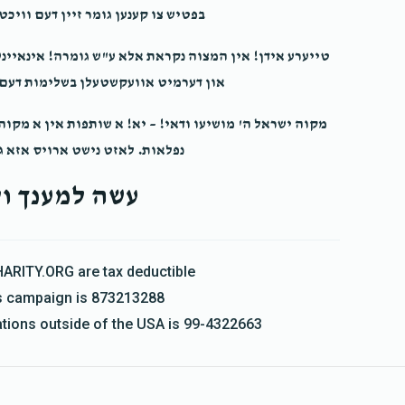
בפטיש צו קענען גומר זיין דעם וויכט
טייערע אידן! אין המצוה נקראת אלא ע"ש גומרה! אינאיינ
און דערמיט אוועקשטעלן בשלימות דעם ה
מקוה ישראל ה' מושיעו ודאי! – יא! א שותפות אין א מקו
נפלאות. לאזט נישט ארויס אזא ג
עשה למענך ול
HARITY.ORG are tax deductible
his campaign is 873213288
nations outside of the USA is 99-4322663