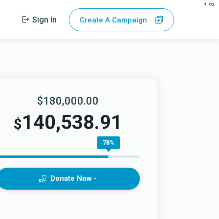
בס"ד
Sign In
Create A Campaign
$180,000.00
140,538.91
$
78%
Donate Now -