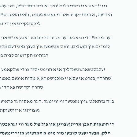
$180.00
ניין! דאס איז נישט בלויז 'נאך' א בית המדרש'ל, נאך עפע
הידועה, א פינת יקרת פאר די גאנצע געגנט, וואס האט בס"ד
ליכטיגקייט אין די ג
$100.00
דער ביהמ"ד דינט אלס דער מקור החיות פאר אלע אנ"ש און מ
לומדים און תושבים, וואס אטעמען און לעבן מיט דעם מקום 
רבותינו הקדושים לבית בע
זעלבסטפארשטענדליך אז א הויפט יסוד צו די פולקאמע ה
טהרה",בפרט אז עס איז נאכנישט דא א מקוה אינעם גאנצן גע
טהרה וקדושה פאר די ג
ב"ה מ'האלט שוין נענטער ווי ווייטער. דער מאסיווער פראיע
געצווינגן ארויסצוקומ
די הוצאות האבן אריינגעצויגן אין פיל פיל מער ווי געראכטן
חלק, אבער יעצט קומען מיר מיט א הארציגע און דרינגענדע