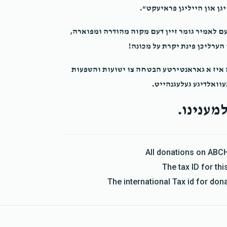
יגן און הייליגן פראיעקט".
עם לאמיר גומר זיין דעם מקוה מהודרה ומפוארה,
ערליכן פינת יקרת על מכונה!
ה איז א גאראנטירטע הבטחה צו ישועות והשפעות
עוואלדיגע געלעגנהייט.
מענינו.
All donations on ABC
The tax ID for t
The international Tax id for do