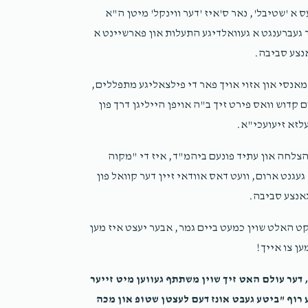
Meir L As Ndau
משפחת דזשאזעף
ס א 'שטיבל', נאר ס'איז 'דער ווינקל' מיטן ה"א
2 years ago
 געברענגט א געוואלדיגע התעלות און פארשיינט א
אנצע סביבה.
Barry Goldstein
משפחת דזשאזעף
אנסי און אזוי אויך פאר די פילצאליגע מתפללים,
2 years ago
קדוש וואס פירט זיך ב"ה אויפן הייליגן דרך פון
לזא זיעועכי"א.
צלחה און עתיד פונעם ביהמ"ד, איז די "מקוה
גנט ארום, וועט דאס אוודאי זיין דער קוואל פון
אנצע סביבה.
קט האלט שוין כמעט ביים גמר, אבער יעצט איז מען
ען צו אייך!
, דער עולם האט זיך שוין משתתף געווען מיט זייער
 רוף "ביטע געבט אונז דעם לעצטן שטופ און מכה