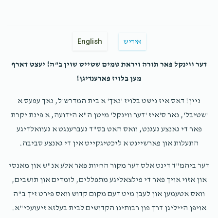
English
אידיש
דער ווינקל פאר תורה ויראת שמים שטייט שוין ב"ה! יעצט דארף
מען בלויז פארענדיגן!
ניין! דאס איז נישט בלויז 'נאך' א בית המדרש'ל, נאך עפעס א
'שטיבל', נאר ס'איז 'דער ווינקל' מיטן ה"א הידועה, א פינת יקרת
פאר די גאנצע געגנט, וואס האט בס"ד געברענגט א געוואלדיגע
התעלות און פארשיינט א ליכטיגקייט אין די גאנצע סביבה.
דער ביהמ"ד דינט אלס דער מקור החיות פאר אלע אנ"ש און מאנסי
און אזוי אויך פאר די פילצאליגע מתפללים, לומדים און תושבים,
וואס אטעמען און לעבן מיט דעם מקום קדוש וואס פירט זיך ב"ה
אויפן הייליגן דרך פון רבותינו הקדושים לבית בעלזא זיעועכי"א.