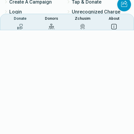
Create A Campaign
Tap & Donate
Login
Unrecognized Charge
Donate
Donors
Zchusim
About
Register
Pricing
Terms & Conditions
Contact Us
Contact Us
172 Blauvelt Rd, Monsey, NY
(212) 239-8923
info@abcharity.org
Powered by
AhBlickLive.com