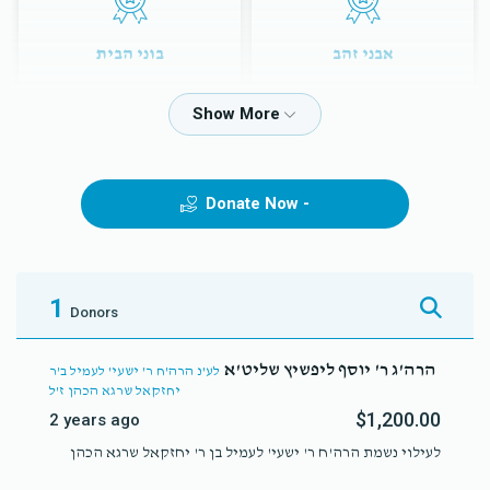
אבני זהב
בוני הבית
$5,000.00
$3,600.00
Donate Now -
עמודי הבית
לזכרון עולם בהיכל ה'
$12,000.00
$7,200.00
1
Donors
הרה'ג ר' יוסף ליפשיץ שליט'א
לע'נ הרה'ח ר' ישעי' לעמיל ב'ר
יחזקאל שרגא הכהן ז'ל
$1,200.00
2 years ago
לעילוי נשמת הרה'ח ר' ישעי' לעמיל בן ר' יחזקאל שרגא הכהן