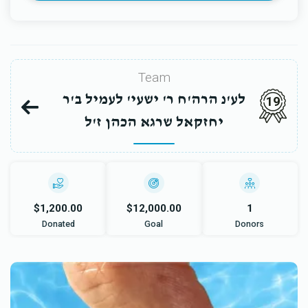
Team
לע'נ הרה'ח ר' ישעי' לעמיל ב'ר
19
יחזקאל שרגא הכהן ז'ל
$1,200.00
$12,000.00
1
Donated
Goal
Donors