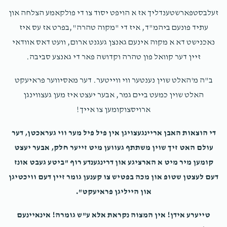
זעלבסטפארשטענדליך אז א הויפט יסוד צו די פולקאמע הצלחה און
עתיד פונעם ביהמ"ד, איז די "מקוה טהרה",בפרט אז עס איז
נאכנישט דא א מקוה אינעם גאנצן געגנט ארום, וועט דאס אוודאי
זיין דער קוואל פון טהרה וקדושה פאר די גאנצע סביבה.
ב"ה מ'האלט שוין נענטער ווי ווייטער. דער מאסיווער פראיעקט
האלט שוין כמעט ביים גמר, אבער יעצט איז מען געצווינגן
ארויסצוקומען צו אייך!
די הוצאות האבן אריינגעצויגן אין פיל פיל מער ווי געראכטן, דער
עולם האט זיך שוין משתתף געווען מיט זייער חלק, אבער יעצט
קומען מיר מיט א הארציגע און דרינגענדע רוף "ביטע געבט אונז
דעם לעצטן שטופ און מכה בפטיש צו קענען גומר זיין דעם וויכטיגן
און הייליגן פראיעקט".
טייערע אידן! אין המצוה נקראת אלא ע"ש גומרה! אינאיינעם