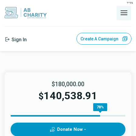
בס"ד
AB
CHARITY
powerd by ahblicklive.com
Create A Campaign
Sign In
$180,000.00
140,538.91
$
78%
Donate Now -