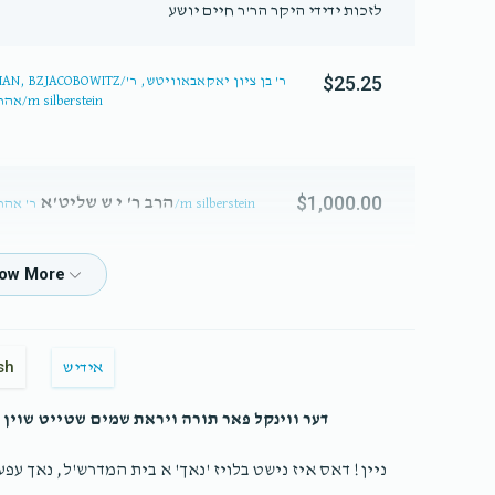
לזכות ידידי היקר הר'ר חיים יושע
$25.25
אהרן ובנו ר' חיים יהושע גרינוואלד, ר' מענדל זילבערשטיין/m silberstein
$1,000.00
הרב ר' י ש שליט'א
ר' אהרן ובנו ר' חיים יהושע גרינוואלד, ר' מענדל זילבערשטיין/m silberstein
$263.16
sh
אידיש
בונ
דער ווינקל פאר תורה ויראת שמים שטייט שוין ב
ניין! דאס איז נישט בלויז 'נאך' א בית המדרש'ל, נאך עפע
$0.45