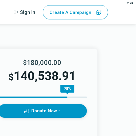
בס"ד
Sign In
Create A Campaign
$180,000.00
140,538.91
$
78%
Donate Now -