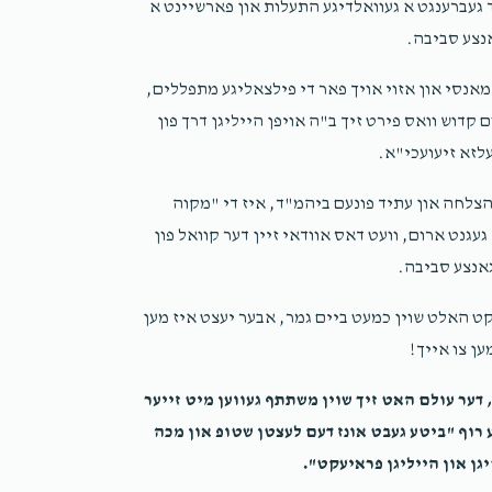
BZJACOBOWITZ/ר' בן ציון יאקאבאוויטש, ר' אהרן ובנו ר' חיים יהושע גרינוואלד, ר' ברוך רויטנבארג, y
 געברענגט א געוואלדיגע התעלות און פארשיינט א
vetzler /ר' יוסף וועצלער, $10.0
אנצע סביבה.
2 years ago
אנסי און אזוי אויך פאר די פילצאליגע מתפללים,
קדוש וואס פירט זיך ב"ה אויפן הייליגן דרך פון
לזא זיעועכי"א.
צלחה און עתיד פונעם ביהמ"ד, איז די "מקוה
גנט ארום, וועט דאס אוודאי זיין דער קוואל פון
אנצע סביבה.
קט האלט שוין כמעט ביים גמר, אבער יעצט איז מען
ען צו אייך!
, דער עולם האט זיך שוין משתתף געווען מיט זייער
 רוף "ביטע געבט אונז דעם לעצטן שטופ און מכה
יגן און הייליגן פראיעקט".