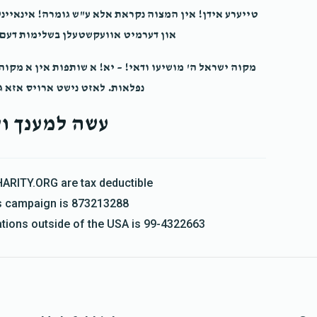
טייערע אידן! אין המצוה נקראת אלא ע"ש גומרה! אינאיינ
און דערמיט אוועקשטעלן בשלימות דעם ה
מקוה ישראל ה' מושיעו ודאי! – יא! א שותפות אין א מקו
נפלאות. לאזט נישט ארויס אזא ג
עשה למענך ול
HARITY.ORG are tax deductible
his campaign is 873213288
nations outside of the USA is 99-4322663