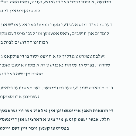
הידועה, א פינת יקרת פאר די גאנצע געגנט, וואס האט בס"ד
ליכטיגקייט אין די ג
דער ביהמ"ד דינט אלס דער מקור החיות פאר אלע אנ"ש און מ
לומדים און תושבים, וואס אטעמען און לעבן מיט דעם מקום 
רבותינו הקדושים לבית בע
זעלבסטפארשטענדליך אז א הויפט יסוד צו די פולקאמע ה
טהרה",בפרט אז עס איז נאכנישט דא א מקוה אינעם גאנצן גע
טהרה וקדושה פאר די ג
ב"ה מ'האלט שוין נענטער ווי ווייטער. דער מאסיווער פראיע
געצווינגן ארויסצוקומ
די הוצאות האבן אריינגעצויגן אין פיל פיל מער ווי געראכטן
חלק, אבער יעצט קומען מיר מיט א הארציגע און דרינגענדע
בפטיש צו קענען גומר זיין דעם וויכט