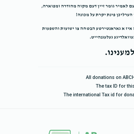
עם לאמיר גומר זיין דעם מקוה מהודרה ומפוארה,
ערליכן פינת יקרת על מכונה!
ה איז א גאראנטירטע הבטחה צו ישועות והשפעות
עוואלדיגע געלעגנהייט.
מענינו.
All donations on ABC
The tax ID for t
The international Tax id for do