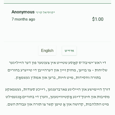
Anonymous
יקותיאל קרני
$1.00
7 months ago
English
אידיש
די ראש־ישיבה’ס קאַסע שטייט אין צענטער פון דער הייליגער
שליחות — צו בויען, מחזק זיין און דערהייבן די טייערע בחורים
בתורה וחסידות, מיט חיות, ברען און אמת’ן געשמאַק.
דורך היימישע און הייליגע פארברענגען, רייכע סעודות, געשמאקע
מסיבות און חינוך'דיגע אַקטיוויטעטן, ווערן די בחורים אָנגעפילט
מיט התלהבות, קדושה און אַ טיפן קשר צו תורה און עבודת השם.