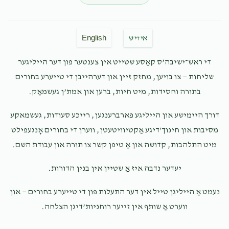
Joe Rosenberg
אלימלך ראזענבערג
$50.00
7 months ago
English
אידיש
די ראש־ישיבה’ס קאַסע שטייט אין צענטער פון דער הייליגער
Elimelech Firer
אלימלך ראזענבערג
$90.00
שליחות — צו בויען, מחזק זיין און דערהייבן די טייערע בחורים
7 months ago
בתורה וחסידות, מיט חיות, ברען און אמת’ן געשמאַק.
Mordechai Rosenberg
אלימלך ראזענבערג
דורך היימישע און הייליגע פארברענגען, רייכע סעודות, געשמאקע
$50.00
7 months ago
מסיבות און חינוך'דיגע אַקטיוויטעטן, ווערן די בחורים אָנגעפילט
Best brother! Keep smiling💪💪💪
מיט התלהבות, קדושה און אַ טיפן קשר צו תורה און עבודת השם.
יעדער נדבה איז אַ שטיין אין בנין הדורות.
אדמו"ר מפלאנדזש
אלימלך ראזענבערג
$2.00
7 months ago
נעמט אַ הייליגן טייל אין דער התעלות פון די טייערע בחורים — און
ברכה והצלחה
ווערט אַ שותף אין זייער רוחניות’דיגן הצלחה.