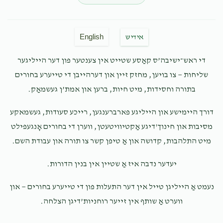
SF Production
ישראל פייג
$10.00
7 months ago
English
אידיש
Keep it up
די ראש־ישיבה’ס קאַסע שטייט אין צענטער פון דער הייליגער
Anonymous
ישראל פייג
שליחות — צו בויען, מחזק זיין און דערהייבן די טייערע בחורים
$50.00
7 months ago
בתורה וחסידות, מיט חיות, ברען און אמת’ן געשמאַק.
דורך היימישע און הייליגע פארברענגען, רייכע סעודות, געשמאקע
Joel & Rikki Brody
ישראל פייג
מסיבות און חינוך'דיגע אַקטיוויטעטן, ווערן די בחורים אָנגעפילט
$18.00
7 months ago
מיט התלהבות, קדושה און אַ טיפן קשר צו תורה און עבודת השם.
יעדער נדבה איז אַ שטיין אין בנין הדורות.
Chaim Meir Twerski
ישראל פייג
$36.00
7 months ago
נעמט אַ הייליגן טייל אין דער התעלות פון די טייערע בחורים — און
sruly only for you keep it up with learning and with sf
ווערט אַ שותף אין זייער רוחניות’דיגן הצלחה.
production