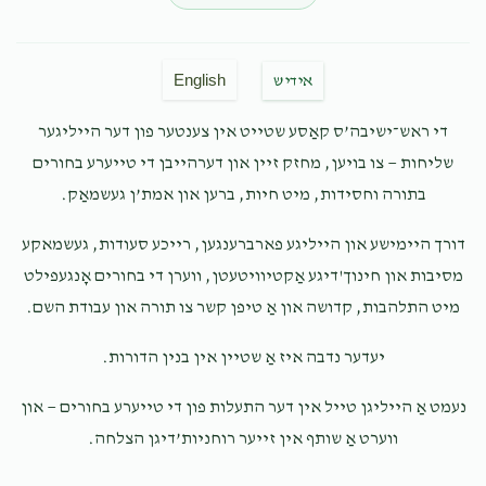
Anonymous
אלי פריעדמאן
$31.00
7 months ago
English
אידיש
Hershy Fischer
אלי פריעדמאן, מרדכי קאליש, ישעי'
פריעדמאן, משה שווארץ
די ראש־ישיבה’ס קאַסע שטייט אין צענטער פון דער הייליגער
$4.50
7 months ago
שליחות — צו בויען, מחזק זיין און דערהייבן די טייערע בחורים
בתורה וחסידות, מיט חיות, ברען און אמת’ן געשמאַק.
דורך היימישע און הייליגע פארברענגען, רייכע סעודות, געשמאקע
מסיבות און חינוך'דיגע אַקטיוויטעטן, ווערן די בחורים אָנגעפילט
מיט התלהבות, קדושה און אַ טיפן קשר צו תורה און עבודת השם.
יעדער נדבה איז אַ שטיין אין בנין הדורות.
נעמט אַ הייליגן טייל אין דער התעלות פון די טייערע בחורים — און
ווערט אַ שותף אין זייער רוחניות’דיגן הצלחה.