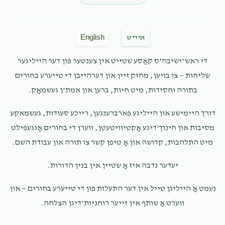
JACOB WOLF
יעקב אילאוויטש
$100.00
7 months ago
English
אידיש
די ראש־ישיבה’ס קאַסע שטייט אין צענטער פון דער הייליגער
Chesky & Chaya Schwartz
יעקב אילאוויטש
$54.00
שליחות — צו בויען, מחזק זיין און דערהייבן די טייערע בחורים
7 months ago
בתורה וחסידות, מיט חיות, ברען און אמת’ן געשמאַק.
Keep going
דורך היימישע און הייליגע פארברענגען, רייכע סעודות, געשמאקע
Malki Azrylewitz
יעקב אילאוויטש
מסיבות און חינוך'דיגע אַקטיוויטעטן, ווערן די בחורים אָנגעפילט
$18.00
7 months ago
מיט התלהבות, קדושה און אַ טיפן קשר צו תורה און עבודת השם.
In honor of yanki
יעדער נדבה איז אַ שטיין אין בנין הדורות.
Suchi And Faigy Gluck
יעקב אילאוויטש
נעמט אַ הייליגן טייל אין דער התעלות פון די טייערע בחורים — און
$18.00
7 months ago
ווערט אַ שותף אין זייער רוחניות’דיגן הצלחה.