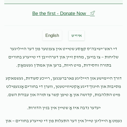
Be the first - Donate Now
English
אידיש
די ראש־ישיבה’ס קאַסע שטייט אין צענטער פון דער הייליגער
שליחות — צו בויען, מחזק זיין און דערהייבן די טייערע בחורים
בתורה וחסידות, מיט חיות, ברען און אמת’ן געשמאַק.
דורך היימישע און הייליגע פארברענגען, רייכע סעודות, געשמאקע
מסיבות און חינוך'דיגע אַקטיוויטעטן, ווערן די בחורים אָנגעפילט
מיט התלהבות, קדושה און אַ טיפן קשר צו תורה און עבודת השם.
יעדער נדבה איז אַ שטיין אין בנין הדורות.
נעמט אַ הייליגן טייל אין דער התעלות פון די טייערע בחורים — און