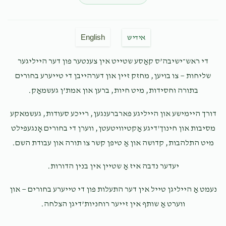
$150.00
7 months ago
The best son in the world
English
אידיש
Shulem Deen
שמחה דין
די ראש־ישיבה’ס קאַסע שטייט אין צענטער פון דער הייליגער
$100.00
7 months ago
שליחות — צו בויען, מחזק זיין און דערהייבן די טייערע בחורים
פאר מיין טייער נעפיו שמחה—זאלסט וואקסן און שטייגן!
בתורה וחסידות, מיט חיות, ברען און אמת’ן געשמאַק.
David Spira
שמחה דין
דורך היימישע און הייליגע פארברענגען, רייכע סעודות, געשמאקע
$50.00
7 months ago
מסיבות און חינוך'דיגע אַקטיוויטעטן, ווערן די בחורים אָנגעפילט
מיט התלהבות, קדושה און אַ טיפן קשר צו תורה און עבודת השם.
Weiser Family
שמחה דין
יעדער נדבה איז אַ שטיין אין בנין הדורות.
$50.00
7 months ago
Keep up the good work!
נעמט אַ הייליגן טייל אין דער התעלות פון די טייערע בחורים — און
ווערט אַ שותף אין זייער רוחניות’דיגן הצלחה.