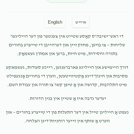
$50.00
7 months ago
Chuni you are the best. Keep on smiling!
English
אידיש
Family Horowitz
חנא אהרן ראזענבערג
די ראש־ישיבה’ס קאַסע שטייט אין צענטער פון דער הייליגער
$250.00
7 months ago
שליחות — צו בויען, מחזק זיין און דערהייבן די טייערע בחורים
To chuny your the best guest to have please come again
בתורה וחסידות, מיט חיות, ברען און אמת’ן געשמאַק.
דורך היימישע און הייליגע פארברענגען, רייכע סעודות, געשמאקע
Shmiel Amrom & Sara
חנא אהרן ראזענבערג
מסיבות און חינוך'דיגע אַקטיוויטעטן, ווערן די בחורים אָנגעפילט
$50.00
7 months ago
מיט התלהבות, קדושה און אַ טיפן קשר צו תורה און עבודת השם.
לכבוד חני אונזער בעסטע פעטער
יעדער נדבה איז אַ שטיין אין בנין הדורות.
נעמט אַ הייליגן טייל אין דער התעלות פון די טייערע בחורים — און
ווערט אַ שותף אין זייער רוחניות’דיגן הצלחה.