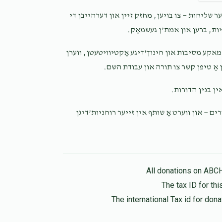
Moshe Meisner
משה הלפרין
 שליחות — צו בויען, מחזק זיין און דערהייבן די
7 months ago
יות, ברען און אמת’ן געשמאַק
Shimon Halpern
משה הלפרין
מאקע מסיבות און חינוך'דיגע אַקטיוויטעטן, ווערן
7 months ago
 אַ טיפן קשר צו תורה און עבודת השם
אין בנין הדורות
Anonymous
משה הלפרין
7 months ago
ים — און ווערט אַ שותף אין זייער רוחניות’דיגן
All donations on ABC
The tax ID for t
The international Tax id for do