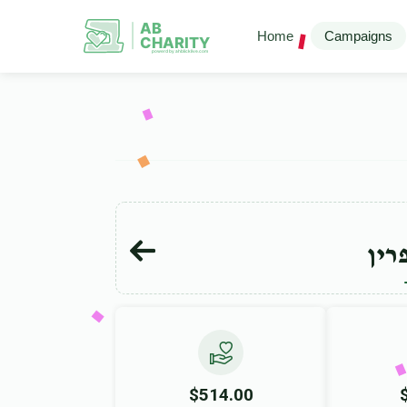
AB
Home
Campaigns
CHARITY
powerd by ahblicklive.com
רין
$514.00