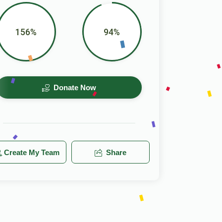
156%
94%
Donate Now
Create My Team
Share