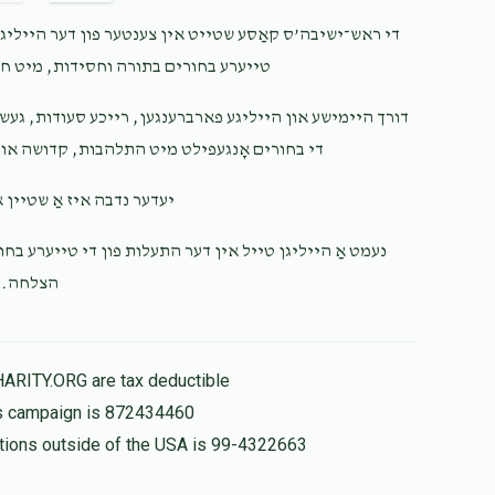
$36.00
די ראש־ישיבה’ס קאַסע שטייט אין צענטער פון דער הייליגער
טייערע בחורים בתורה וחסידות, מיט ח.
$36.00
דורך היימישע און הייליגע פארברענגען, רייכע סעודות, געש
די בחורים אָנגעפילט מיט התלהבות, קדושה און.
יעדער נדבה איז אַ שטיין .
$66.00
נעמט אַ הייליגן טייל אין דער התעלות פון די טייערע בחור
הצלחה.
HARITY.ORG are tax deductible
his campaign is 872434460
nations outside of the USA is 99-4322663