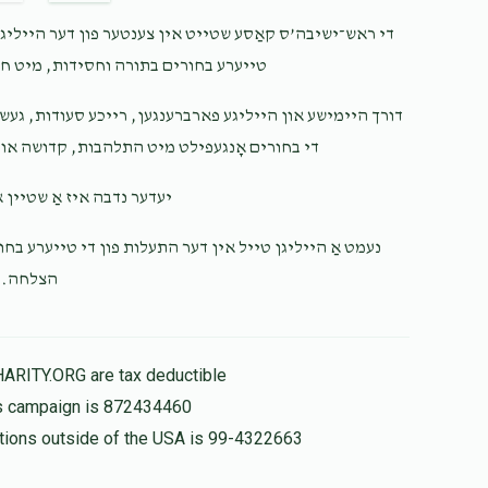
די ראש־ישיבה’ס קאַסע שטייט אין צענטער פון דער הייליגער
$10.00
טייערע בחורים בתורה וחסידות, מיט ח.
 vibes
דורך היימישע און הייליגע פארברענגען, רייכע סעודות, געש
די בחורים אָנגעפילט מיט התלהבות, קדושה און.
$50.00
יעדער נדבה איז אַ שטיין .
נעמט אַ הייליגן טייל אין דער התעלות פון די טייערע בחור
$36.00
הצלחה.
לכבוד הייליגער יששכר
HARITY.ORG are tax deductible
his campaign is 872434460
nations outside of the USA is 99-4322663