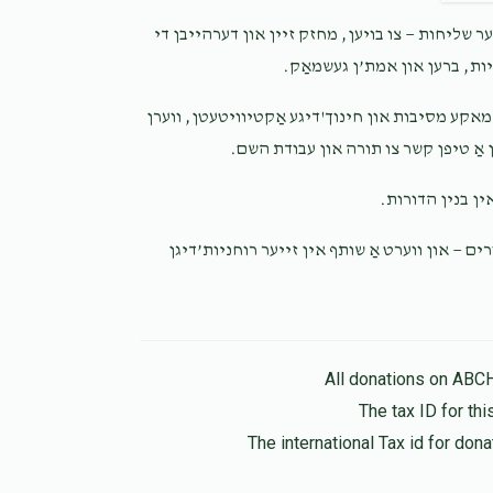
 שליחות — צו בויען, מחזק זיין און דערהייבן די
Tovia Frankl
יהודה וועבער
יות, ברען און אמת’ן געשמאַק
7 months ago
Suscher you are a Rockstar always posative
מאקע מסיבות און חינוך'דיגע אַקטיוויטעטן, ווערן
 אַ טיפן קשר צו תורה און עבודת השם
Yossi Itzkowitz
יהודה וועבער
אין בנין הדורות
7 months ago
ים — און ווערט אַ שותף אין זייער רוחניות’דיגן
Yakov Shulem Schwartz
יהודה וועבער
7 months ago
All donations on ABC
The tax ID for t
The international Tax id for do