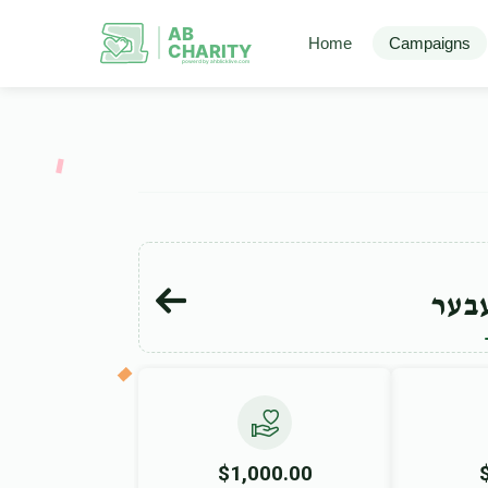
AB
Home
Campaigns
CHARITY
powerd by ahblicklive.com
בער
$1,000.00