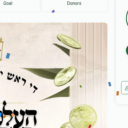
Goal
Donors