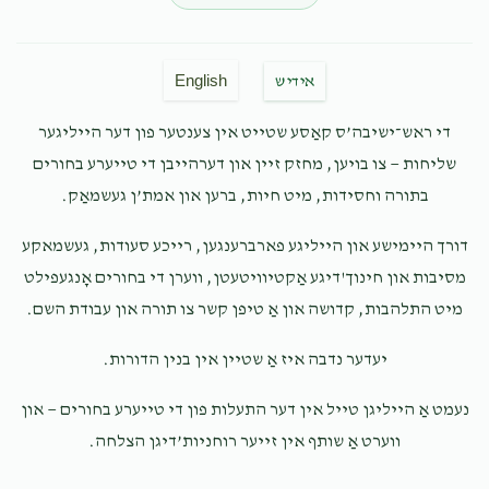
Moshe Kupferstein
מאיר קופרשטיין
$36.00
7 months ago
English
אידיש
ארי פריעדמאן
מאיר קופרשטיין
די ראש־ישיבה’ס קאַסע שטייט אין צענטער פון דער הייליגער
$2.00
7 months ago
שליחות — צו בויען, מחזק זיין און דערהייבן די טייערע בחורים
נתיבות שטיצט נתיבות
בתורה וחסידות, מיט חיות, ברען און אמת’ן געשמאַק.
דורך היימישע און הייליגע פארברענגען, רייכע סעודות, געשמאקע
מסיבות און חינוך'דיגע אַקטיוויטעטן, ווערן די בחורים אָנגעפילט
מיט התלהבות, קדושה און אַ טיפן קשר צו תורה און עבודת השם.
יעדער נדבה איז אַ שטיין אין בנין הדורות.
נעמט אַ הייליגן טייל אין דער התעלות פון די טייערע בחורים — און
ווערט אַ שותף אין זייער רוחניות’דיגן הצלחה.