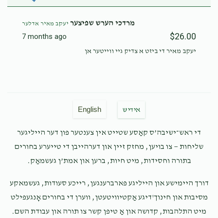
מרדכי הערש שפיצער
יעקב מאיר אדלער
$26.00
7 months ago
יעקב מאיר די ביזט א צדיק גיי ווייטער אן
English
אידיש
די ראש־ישיבה’ס קאַסע שטייט אין צענטער פון דער הייליגער
שליחות — צו בויען, מחזק זיין און דערהייבן די טייערע בחורים
בתורה וחסידות, מיט חיות, ברען און אמת’ן געשמאַק.
דורך היימישע און הייליגע פארברענגען, רייכע סעודות, געשמאקע
מסיבות און חינוך'דיגע אַקטיוויטעטן, ווערן די בחורים אָנגעפילט
מיט התלהבות, קדושה און אַ טיפן קשר צו תורה און עבודת השם.