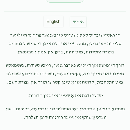
$18.00
7 months ago
243!!!
English
אידיש
Anonymous
שמעון איילבוים
די ראש־ישיבה’ס קאַסע שטייט אין צענטער פון דער הייליגער
$202.00
7 months ago
שליחות — צו בויען, מחזק זיין און דערהייבן די טייערע בחורים
בתורה וחסידות, מיט חיות, ברען און אמת’ן געשמאַק.
Anonymous
שמעון איילבוים
$18.00
7 months ago
דורך היימישע און הייליגע פארברענגען, רייכע סעודות, געשמאקע
מסיבות און חינוך'דיגע אַקטיוויטעטן, ווערן די בחורים אָנגעפילט
Anonymous
מיט התלהבות, קדושה און אַ טיפן קשר צו תורה און עבודת השם.
שמעון איילבוים
$18.00
7 months ago
יעדער נדבה איז אַ שטיין אין בנין הדורות.
נעמט אַ הייליגן טייל אין דער התעלות פון די טייערע בחורים — און
ווערט אַ שותף אין זייער רוחניות’דיגן הצלחה.