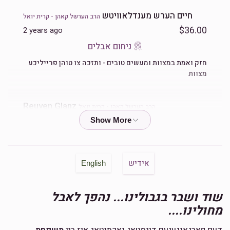
חיים הערש מענדלאוויטש
הרב הערשל קאהן - קרית יואל
$36.00
2 years ago
ניחום אבלים
חזק ואמת במצוות ומעשים טובים - ותזכה צו טוהן פרייליכע
מצוות
Reuven Glanz
הרב הערשל קאהן - קרית יואל
$180.00
2 years ago
זכות ואהבתם את הגר
אידיש
English
Nechama Neuman
הרב הערשל קאהן - קרית יואל
$120.00
2 years ago
שוד ושבר בגבולינו... נהפך לאבל
מחולינו....
Anonymous
הרב הערשל קאהן - קרית יואל
דעם פארגאנגענעם דינסטאג נאכמיטאג איז ביי
משפחת