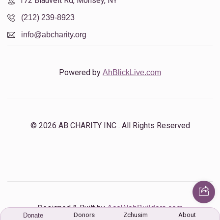
172 Blauvelt Rd, Monsey, NY
(212) 239-8923
info@abcharity.org
Powered by
AhBlickLive.com
© 2026 AB CHARITY INC . All Rights Reserved
Designed & Built by
AceWebBuilders.com
Donors
Zchusim
About
Donate