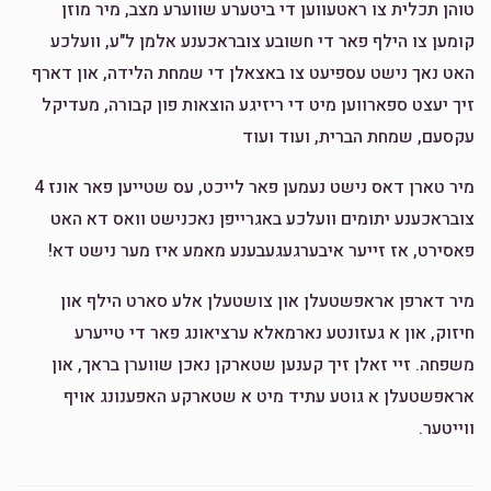
טוהן תכלית צו ראטעווען די ביטערע שווערע מצב, מיר מוזן
קומען צו הילף פאר די חשובע צובראכענע אלמן ל"ע, וועלכע
האט נאך נישט עספיעט צו באצאלן די שמחת הלידה, און דארף
זיך יעצט ספארווען מיט די ריזיגע הוצאות פון קבורה, מעדיקל
עקסעם, שמחת הברית, ועוד ועוד
מיר טארן דאס נישט נעמען פאר לייכט, עס שטייען פאר אונז 4
צובראכענע יתומים וועלכע באגרייפן נאכנישט וואס דא האט
פאסירט, אז זייער איבערגעגעבענע מאמע איז מער נישט דא!
מיר דארפן אראפשטעלן און צושטעלן אלע סארט הילף און
חיזוק, און א געזונטע נארמאלא ערציאונג פאר די טייערע
משפחה. זיי זאלן זיך קענען שטארקן נאכן שווערן בראך, און
אראפשטעלן א גוטע עתיד מיט א שטארקע האפענונג אויף
ווייטער.