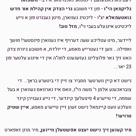
$100.00
2 years ago
גליקמאן הי"ו
- פון די חשובע
גרי הצדק אין קהילת אור חדש
גואטעמאלא
יצ"ו - ליכטיג געווארן, מיטן געבורט פון א נייע
Anonymous
הרב הערשל קאהן - קרית יואל
ליכטיגע אינגעלע בעבי ני"ו,
מזל טוב!
$18.00
2 years ago
ליידער, מיט עטליכע שעה דערויף איז געווארן פינסטער! חושך
ואפילה... ווען די געטרייע מאמע, די יולדת, א חשובע גיורת צדק
Anonymous
הרב הערשל קאהן - קרית יואל
האט זיך גאר פלוצלינג געזעגענט לחה"ה אין די אינגע עלטער פון
$5.00
2 years ago
23 יאר...
נישט דא קיין ווערטער מסביר צו זיין די ביטערע בראך... די
צובראכענע אלמן ר' משה הי"ו, וואס איז נארוואס געווארן א בעל
שמחה, די טייערע 4 פיצעלעך קינדער, די נייע געבוירן קינד
וועלכע וועט קיינמאל נישט זעהן זיין טייערע מאמע,
איין שטיק
טרויער!
מיר קענען זיך נישט יעצט אפשטעלן וויינען,
מיר מוזן זאפארט