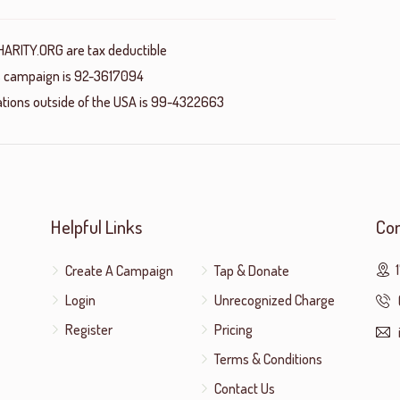
HARITY.ORG are tax deductible
his campaign is 92-3617094
nations outside of the USA is 99-4322663
Helpful Links
Con
Create A Campaign
Tap & Donate
Login
Unrecognized Charge
Register
Pricing
Terms & Conditions
Contact Us