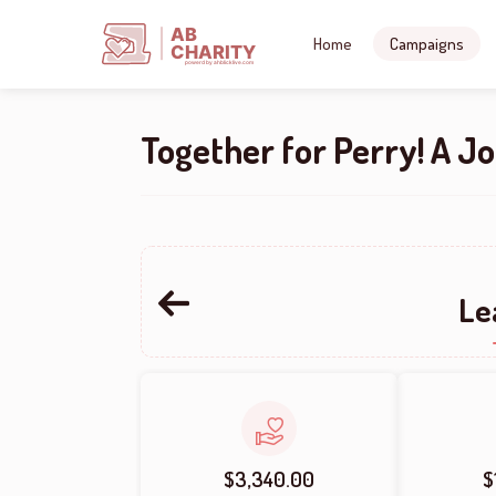
AB
Home
Campaigns
CHARITY
powerd by ahblicklive.com
Together for Perry! A J
Le
$3,340.00
$