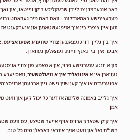
איך וועל מאכן מיין לאנגע מעשה קורץ, אבער זייער שארף. 
$10.00
האב אנגעהויבן צו ליידן שרעקליכע רוקן ווייטאג, און נאך
מעדעצינישע באהאנדלונג - וואס האט מיר געקאסט גרויס 
ווען איין צופרי בין איך אויפגעשטאנען און אנערקענט אז 
איך בין גלייך דורכגעגאנגען
צוויי שווערע אפעראציעס
אבער איך בין גאנץ ווייניג געהאלפן געווארן.
פון א יונגע ענערגישע פרוי, און א מאמע פון צוויי אויס
געווארן אין א
אינוואליד אין א וויעלטשעיר
, וואס יעדע 
אפגערעדט אז איך קען שוין נישט גיין ארבעטן ארויסצוהע
איך גלייב באמונה שלימה אז דער כל יכול קען און וועט מי
אמן.
איך קוק שטארק ארויס אויף אייער שטיצע, עס וועט שטאר
השי"ת זאל און וועט אויך אוודאי באצאלן מיט כל טוב.