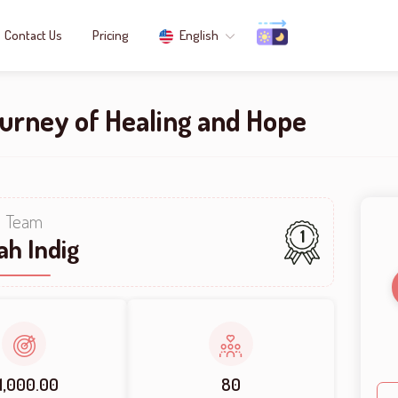
Contact Us
Pricing
English
ourney of Healing and Hope
Team
1
ah Indig
1,000.00
80