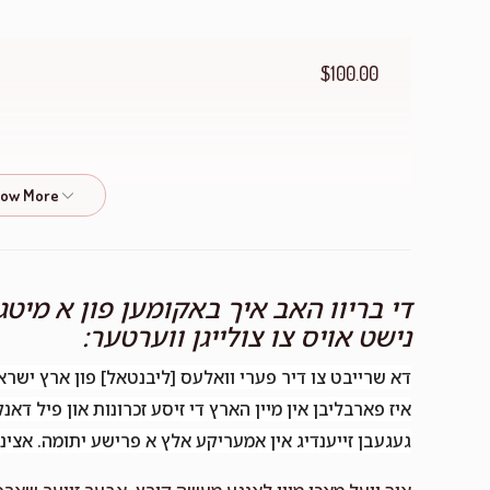
$100.00
$18.00
די בריוו האב איך באקומען פון א מי
$36.00
נישט אויס צו צולייגן ווערטער:
דא שרייבט צו דיר פערי וואלעס [ליבנטאל] פון ארץ ישראל
איז פארבליבן אין מיין הארץ די זיסע זכרונות און פיל דא
$20.00
געגעבן זייענדיג אין אמעריקע אלץ א פרישע יתומה. אצינד ש