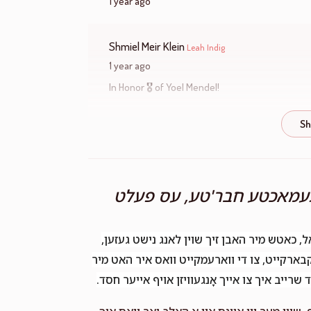
1 year ago
Shmiel Meir Klein
Leah Indig
1 year ago
In Honor 🎖 of Yoel Mendel!
Machly Rosenberg
Leah Indig
1 year ago
טגעמאכטע חבר'טע, עס פעלט
Chana Weinstock
Leah Indig
1 year ago
, כאטש מיר האבן זיך שוין לאנג נישט געזען,
נקבארקייט, צו די ווארעמקייט וואס איר האט מיר
Chany Spielman
Leah Indig
רייב איך צו אייך אָנגעוויזן אויף אייער חסד.
1 year ago