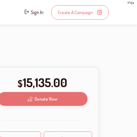
בס"ד
Sign In
Create A Campaign
15,135.00
$
Donate Now