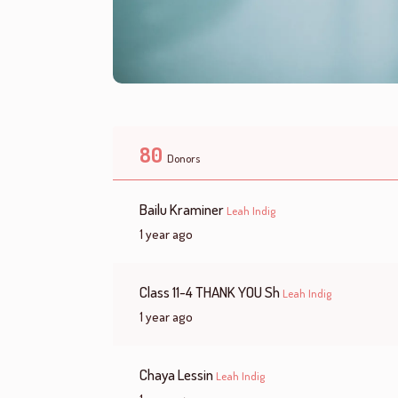
80
Donors
Bailu Kraminer
Leah Indig
1 year ago
Class 11-4 THANK YOU Sh
Leah Indig
1 year ago
Chaya Lessin
Leah Indig