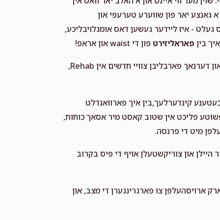
שוין מער ווי איינס און א האלב יאר וואס איך
Chany Spielman
Leah Indig
 א גאנצע יאר פון שווערע טערעפי און
1 year ago
געלט - איז ליידער געשען דאס אומגלויבליכע,
איך בין
פאראליזירט
פון די waist און אראפ!
, און דערנאך פארבליבן צוויי חדשים אין Rehab,
געבעטענע קינדערלעך,בין איך פארוואנדלט
פשוטע פליכט אין שטוב קאסט מיר אסאך כוחות,
לפן מיט די פרנסה.
ר היילן און צוריקשטעלן אויף די פיס בקרוב
ק ארויסהעלפן צו פארגרינגערן די מצב, און