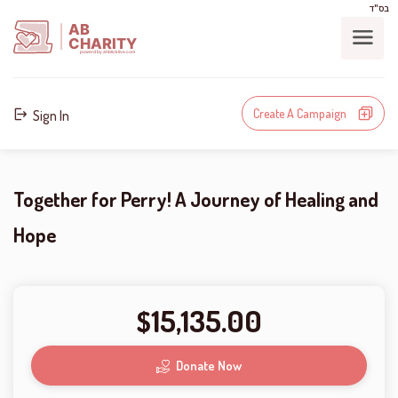
בס"ד
AB
CHARITY
powerd by ahblicklive.com
Create A Campaign
Sign In
Together for Perry! A Journey of Healing and
Hope
15,135.00
$
Donate Now