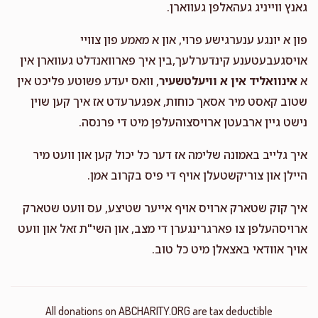
גאנץ ווייניג געהאלפן געווארן.
פון א יונגע ענערגישע פרוי, און א מאמע פון צוויי
אויסגעבעטענע קינדערלעך,בין איך פארוואנדלט געווארן אין
א
אינוואליד אין א וויעלטשעיר
, וואס יעדע פשוטע פליכט אין
שטוב קאסט מיר אסאך כוחות, אפגערעדט אז איך קען שוין
נישט גיין ארבעטן ארויסצוהעלפן מיט די פרנסה.
איך גלייב באמונה שלימה אז דער כל יכול קען און וועט מיר
היילן און צוריקשטעלן אויף די פיס בקרוב אמן.
איך קוק שטארק ארויס אויף אייער שטיצע, עס וועט שטארק
ארויסהעלפן צו פארגרינגערן די מצב, און השי"ת זאל און וועט
אויך אוודאי באצאלן מיט כל טוב.
All donations on ABCHARITY.ORG are tax deductible