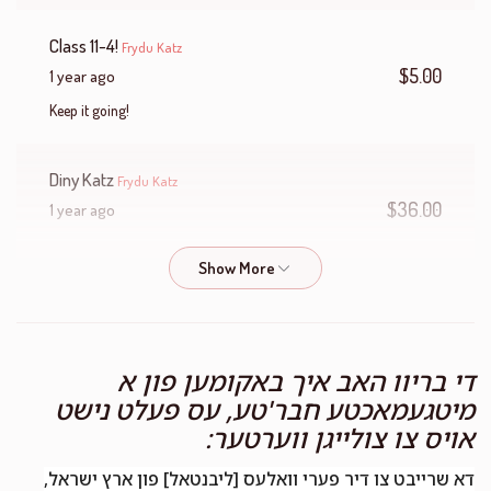
Class 11-4!
Frydu Katz
$5.00
1 year ago
Keep it going!
Diny Katz
Frydu Katz
$36.00
1 year ago
Drubige Neighbors
Frydu Katz
$80.00
1 year ago
די בריוו האב איך באקומען פון א
Mommy & Totty
Frydu Katz
מיטגעמאכטע חבר'טע, עס פעלט נישט
$100.00
1 year ago
אויס צו צולייגן ווערטער:
דא שרייבט צו דיר פערי וואלעס [ליבנטאל] פון ארץ ישראל,
Leah Liba Kaufman
Frydu Katz