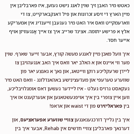
כאטש מיר האבן זיך שוין לאנג נישט געזען, איז פארבליבן אין
$36.00
1 year ago
מיין הארץ די זיסע זכרונות און פיל דאנקבארקייט, צו די
ווארעמקייט וואס איר האט מיר געגעבן זייענדיג אין אמעריקע
Shamshy & Toba
Frydu Katz
אלץ א פרישע יתומה. אצינד שרייב איך צו אייך אָנגעוויזן אויף
$36.00
1 year ago
אייער חסד.
איך וועל מאכן מיין לאנגע מעשה קורץ, אבער זייער שארף. שוין
מער ווי איינס און א האלב יאר וואס איך האב אנגעהויבן צו
ליידן שרעקליכע רוקן ווייטאג, און נאך א גאנצע יאר פון
שווערע טערעפי און מעדעצינישע באהאנדלונג - וואס האט מיר
געקאסט גרויס געלט - איז ליידער געשען דאס אומגלויבליכע,
ווען איין צופרי בין איך אויפגעשטאנען און אנערקענט אז איך
בין
פאראליזירט
פון די waist און אראפ!
איך בין גלייך דורכגעגאנגען
צוויי שווערע אפעראציעס
, און
דערנאך פארבליבן צוויי חדשים אין Rehab, אבער איך בין