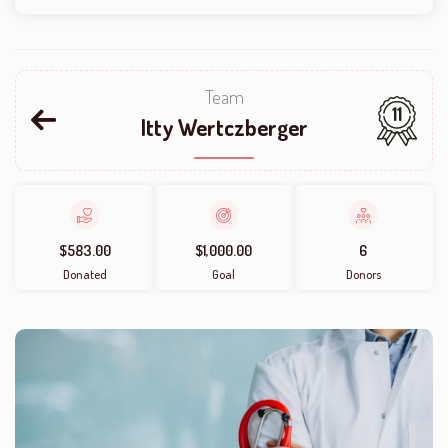
Team
11
Itty Wertczberger
$583.00
$1,000.00
6
Donated
Goal
Donors