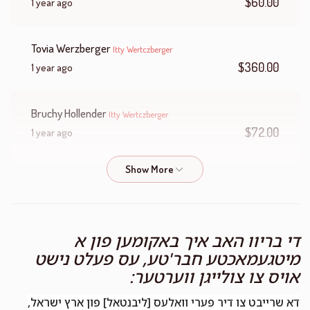
$60.00
1 year ago
Tovia Werzberger
Itty Wertczberger
$360.00
1 year ago
Bruchy Hollender
Itty Wertczberger
$72.00
1 year ago
Englander
Itty Wertczberger
$36.00
1 year ago
די בריוו האב איך באקומען פון א
Leah Kohn
Itty Wertczberger
מיטגעמאכטע חבר'טע, עס פעלט נישט
$50.00
1 year ago
אויס צו צולייגן ווערטער:
דא שרייבט צו דיר פערי וואלעס [ליבנטאל] פון ארץ ישראל,