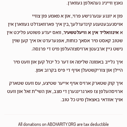
גאנץ ווייניג געהאלפן געווארן.
פון א יונגע ענערגישע פרוי, און א מאמע פון צוויי
אויסגעבעטענע קינדערלעך,בין איך פארוואנדלט געווארן אין
א
אינוואליד אין א וויעלטשעיר
, וואס יעדע פשוטע פליכט אין
שטוב קאסט מיר אסאך כוחות, אפגערעדט אז איך קען שוין
נישט גיין ארבעטן ארויסצוהעלפן מיט די פרנסה.
איך גלייב באמונה שלימה אז דער כל יכול קען און וועט מיר
היילן און צוריקשטעלן אויף די פיס בקרוב אמן.
איך קוק שטארק ארויס אויף אייער שטיצע, עס וועט שטארק
ארויסהעלפן צו פארגרינגערן די מצב, און השי"ת זאל און וועט
אויך אוודאי באצאלן מיט כל טוב.
All donations on ABCHARITY.ORG are tax deductible