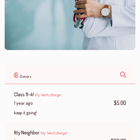
6
Donors
Class 11-4!
Itty Wertczberger
$5.00
1 year ago
keep it going!
Itty Neighbor
Itty Wertczberger