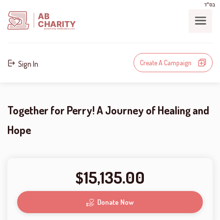
בס"ד
AB
CHARITY
powerd by ahblicklive.com
Create A Campaign
Sign In
Together for Perry! A Journey of Healing and
Hope
15,135.00
$
Donate Now