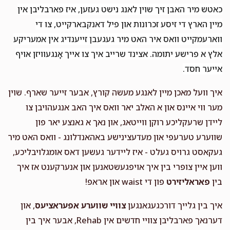
כאטש מיר האבן זיך שוין לאנג נישט געזען, איז פארבליבן אין
מיין הארץ די זיסע זכרונות און פיל דאנקבארקייט, צו די
ווארעמקייט וואס איר האט מיר געגעבן זייענדיג אין אמעריקע
אלץ א פרישע יתומה. אצינד שרייב איך צו אייך אָנגעוויזן אויף
אייער חסד.
איך וועל מאכן מיין לאנגע מעשה קורץ, אבער זייער שארף. שוין
מער ווי איינס און א האלב יאר וואס איך האב אנגעהויבן צו
ליידן שרעקליכע רוקן ווייטאג, און נאך א גאנצע יאר פון
שווערע טערעפי און מעדעצינישע באהאנדלונג - וואס האט מיר
געקאסט גרויס געלט - איז ליידער געשען דאס אומגלויבליכע,
ווען איין צופרי בין איך אויפגעשטאנען און אנערקענט אז איך
בין
פאראליזירט
פון די waist און אראפ!
איך בין גלייך דורכגעגאנגען
צוויי שווערע אפעראציעס
, און
דערנאך פארבליבן צוויי חדשים אין Rehab, אבער איך בין