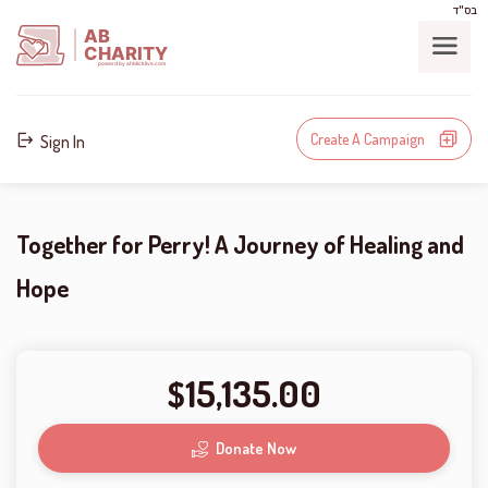
בס"ד
AB
CHARITY
powerd by ahblicklive.com
Create A Campaign
Sign In
Together for Perry! A Journey of Healing and
Hope
15,135.00
$
Donate Now