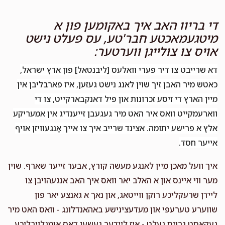
די בריוו האב איך באקומען פון א
מיטגעמאכטע חבר'טע, עס פעלט נישט
אויס צו צולייגן ווערטער:
דא שרייבט צו דיר פערי וואלעס [ליבנטאל] פון ארץ ישראל,
כאטש מיר האבן זיך שוין לאנג נישט געזען, איז פארבליבן אין
מיין הארץ די זיסע זכרונות און פיל דאנקבארקייט, צו די
ווארעמקייט וואס איר האט מיר געגעבן זייענדיג אין אמעריקע
אלץ א פרישע יתומה. אצינד שרייב איך צו אייך אָנגעוויזן אויף
אייער חסד.
איך וועל מאכן מיין לאנגע מעשה קורץ, אבער זייער שארף. שוין
מער ווי איינס און א האלב יאר וואס איך האב אנגעהויבן צו
ליידן שרעקליכע רוקן ווייטאג, און נאך א גאנצע יאר פון
שווערע טערעפי און מעדעצינישע באהאנדלונג - וואס האט מיר
געקאסט גרויס געלט - איז ליידער געשען דאס אומגלויבליכע,