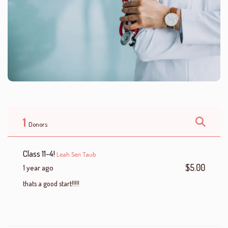
1
Donors
Class 11-4!
Leah Seri Taub
$5.00
1 year ago
thats a good start!!!!!