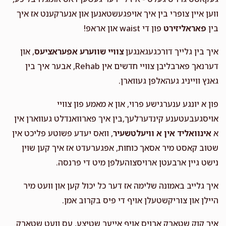
ווען איין צופרי בין איך אויפגעשטאנען און אנערקענט אז איך
בין
פאראליזירט
פון די waist און אראפ!
איך בין גלייך דורכגעגאנגען
צוויי שווערע אפעראציעס
, און
דערנאך פארבליבן צוויי חדשים אין Rehab, אבער איך בין
גאנץ ווייניג געהאלפן געווארן.
פון א יונגע ענערגישע פרוי, און א מאמע פון צוויי
אויסגעבעטענע קינדערלעך,בין איך פארוואנדלט געווארן אין
א
אינוואליד אין א וויעלטשעיר
, וואס יעדע פשוטע פליכט אין
שטוב קאסט מיר אסאך כוחות, אפגערעדט אז איך קען שוין
נישט גיין ארבעטן ארויסצוהעלפן מיט די פרנסה.
איך גלייב באמונה שלימה אז דער כל יכול קען און וועט מיר
היילן און צוריקשטעלן אויף די פיס בקרוב אמן.
איך קוק שטארק ארויס אויף אייער שטיצע, עס וועט שטארק