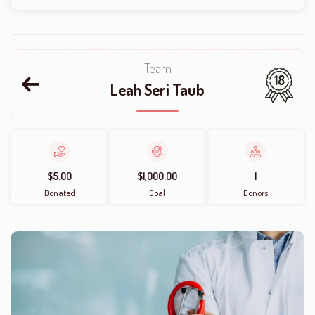
Team
18
Leah Seri Taub
$5.00
$1,000.00
1
Donated
Goal
Donors